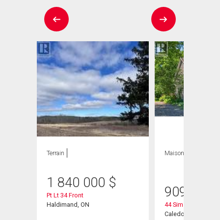
Terrain
Maison
4 CAC , 2
SDB
1 840 000
$
909 000
Pt Lt 34 Front
Haldimand, ON
44 Sims Lock Road
Caledonia, ON