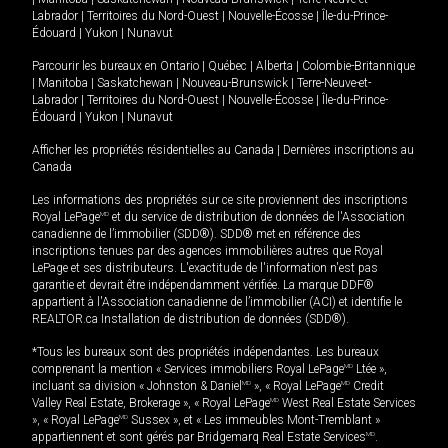
Labrador
|
Territoires du Nord-Ouest
|
Nouvelle-Écosse
|
Île-du-Prince-
Édouard
|
Yukon
|
Nunavut
Parcourir les bureaux en
Ontario
|
Québec
|
Alberta
|
Colombie-Britannique
|
Manitoba
|
Saskatchewan
|
Nouveau-Brunswick
|
Terre-Neuve-et-
Labrador
|
Territoires du Nord-Ouest
|
Nouvelle-Écosse
|
Île-du-Prince-
Édouard
|
Yukon
|
Nunavut
Afficher les propriétés résidentielles au Canada
|
Dernières inscriptions au
Canada
Les informations des propriétés sur ce site proviennent des inscriptions
Royal LePage
MD
et du service de distribution de données de l'Association
canadienne de l’immobilier (SDD®). SDD® met en référence des
inscriptions tenues par des agences immobilières autres que Royal
LePage et ses distributeurs. L'exactitude de l'information n'est pas
garantie et devrait être indépendamment vérifiée. La marque DDF®
appartient à l'Association canadienne de l’immobilier (ACI) et identifie le
REALTOR.ca Installation de distribution de données (SDD®).
*Tous les bureaux sont des propriétés indépendantes. Les bureaux
comprenant la mention « Services immobiliers Royal LePage
MD
Ltée »,
incluant sa division « Johnston & Daniel
MD
», « Royal LePage
MD
Credit
Valley Real Estate, Brokerage », « Royal LePage
MD
West Real Estate Services
», « Royal LePage
MD
Sussex », et « Les immeubles Mont-Tremblant »
appartiennent et sont gérés par Bridgemarq Real Estate Services
MD
.