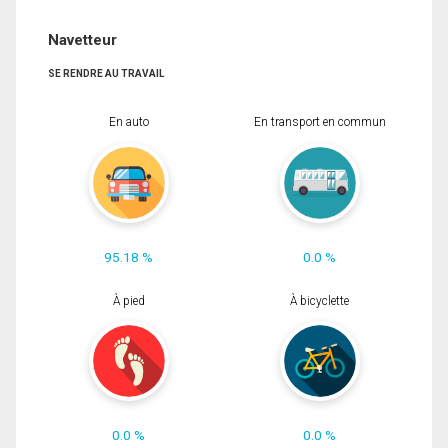
Navetteur
SE RENDRE AU TRAVAIL
En auto
En transport en commun
95.18 %
0.0 %
À pied
À bicyclette
0.0 %
0.0 %