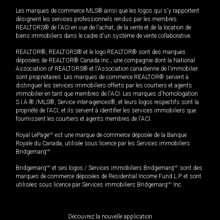
Les marques de commerce MLS® ainsi que les logos qui s'y rapportent
désignent les services professionnels rendus par les membres
REALTORS® de l'ACI en vue de l'achat, de la vente et de la location de
biens immobiliers dans le cadre d'un système de vente collaborative.
REALTOR®, REALTORS® et le logo REALTOR® sont des marques
déposées de REALTOR® Canada Inc., une compagnie dont la National
Association of REALTORS® et l'Association canadienne de l’immobilier
sont propriétaires. Les marques de commerce REALTOR® servent à
distinguer les services immobiliers offerts par les courtiers et agents
immobilier en tant que membres de l'ACI. Les marques d'homologation
S.I.A.® /MLS®, Service inter-agences®, et leurs logos respectifs sont la
propriété de l'ACI, et ils servent à identifier les services immobiliers que
fournissent les courtiers et agents membres de l'ACI.
Royal LePage
MD
est une marque de commerce déposée de la Banque
Royale du Canada, utilisée sous licence par les Services immobiliers
Bridgemarq
MD
.
Bridgemarq
MD
et ses logos / Services immobiliers Bridgemarq
MD
sont des
marques de commerce déposées de Residential Income Fund L.P. et sont
utilisées sous licence par Services immobiliers Bridgemarq
MD
Inc.
Découvrez la nouvelle application