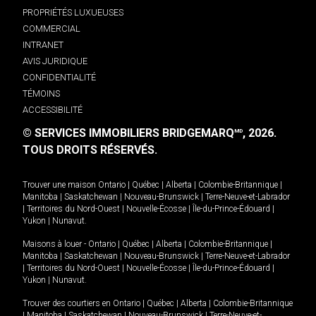
PROPRIÉTÉS LUXUEUSES
COMMERCIAL
INTRANET
AVIS JURIDIQUE
CONFIDENTIALITÉ
TÉMOINS
ACCESSIBILITÉ
© SERVICES IMMOBILIERS BRIDGEMARQ
, 2026.
MD
TOUS DROITS RÉSERVÉS.
Trouver une maison
Ontario
|
Québec
|
Alberta
|
Colombie-Britannique
|
Manitoba
|
Saskatchewan
|
Nouveau-Brunswick
|
Terre-Neuve-et-Labrador
|
Territoires du Nord-Ouest
|
Nouvelle-Écosse
|
Île-du-Prince-Édouard
|
Yukon
|
Nunavut
.
Maisons à louer -
Ontario
|
Québec
|
Alberta
|
Colombie-Britannique
|
Manitoba
|
Saskatchewan
|
Nouveau-Brunswick
|
Terre-Neuve-et-Labrador
|
Territoires du Nord-Ouest
|
Nouvelle-Écosse
|
Île-du-Prince-Édouard
|
Yukon
|
Nunavut
.
Trouver des courtiers en
Ontario
|
Québec
|
Alberta
|
Colombie-Britannique
|
Manitoba
|
Saskatchewan
|
Nouveau-Brunswick
|
Terre-Neuve-et-