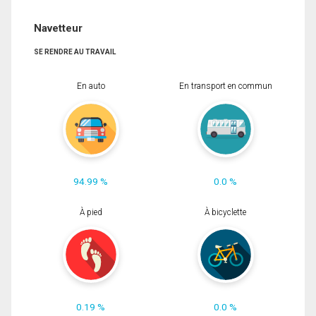
Navetteur
SE RENDRE AU TRAVAIL
En auto
En transport en commun
94.99 %
0.0 %
À pied
À bicyclette
0.19 %
0.0 %