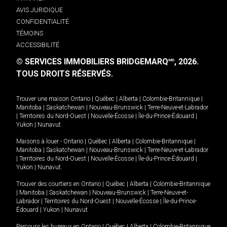
AVIS JURIDIQUE
CONFIDENTIALITÉ
TÉMOINS
ACCESSIBILITÉ
© SERVICES IMMOBILIERS BRIDGEMARQ
, 2026.
MD
TOUS DROITS RÉSERVÉS.
Trouver une maison
Ontario
|
Québec
|
Alberta
|
Colombie-Britannique
|
Manitoba
|
Saskatchewan
|
Nouveau-Brunswick
|
Terre-Neuve-et-Labrador
|
Territoires du Nord-Ouest
|
Nouvelle-Écosse
|
Île-du-Prince-Édouard
|
Yukon
|
Nunavut
.
Maisons à louer -
Ontario
|
Québec
|
Alberta
|
Colombie-Britannique
|
Manitoba
|
Saskatchewan
|
Nouveau-Brunswick
|
Terre-Neuve-et-Labrador
|
Territoires du Nord-Ouest
|
Nouvelle-Écosse
|
Île-du-Prince-Édouard
|
Yukon
|
Nunavut
.
Trouver des courtiers en
Ontario
|
Québec
|
Alberta
|
Colombie-Britannique
|
Manitoba
|
Saskatchewan
|
Nouveau-Brunswick
|
Terre-Neuve-et-
Labrador
|
Territoires du Nord-Ouest
|
Nouvelle-Écosse
|
Île-du-Prince-
Édouard
|
Yukon
|
Nunavut
Parcourir les bureaux en
Ontario
|
Québec
|
Alberta
|
Colombie-Britannique