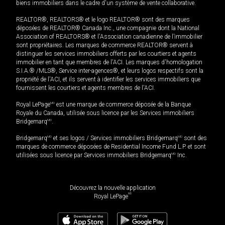
biens immobiliers dans le cadre d'un système de vente collaborative.
REALTOR®, REALTORS® et le logo REALTOR® sont des marques
déposées de REALTOR® Canada Inc., une compagnie dont la National
Association of REALTORS® et l'Association canadienne de l’immobilier
sont propriétaires. Les marques de commerce REALTOR® servent à
distinguer les services immobiliers offerts par les courtiers et agents
immobilier en tant que membres de l'ACI. Les marques d'homologation
S.I.A.® /MLS®, Service inter-agences®, et leurs logos respectifs sont la
propriété de l'ACI, et ils servent à identifier les services immobiliers que
fournissent les courtiers et agents membres de l'ACI.
Royal LePage
MD
est une marque de commerce déposée de la Banque
Royale du Canada, utilisée sous licence par les Services immobiliers
Bridgemarq
MD
.
Bridgemarq
MD
et ses logos / Services immobiliers Bridgemarq
MD
sont des
marques de commerce déposées de Residential Income Fund L.P. et sont
utilisées sous licence par Services immobiliers Bridgemarq
MD
Inc.
Découvrez la nouvelle application
MD
Royal LePage