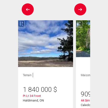
Terrain
Maison
4 CAC , 2
SDB
1 840 000
$
909 000
Pt Lt 34 Front
Haldimand, ON
44 Sims Lock Road
Caledonia, ON