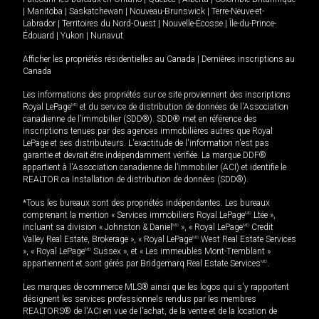
|
Manitoba
|
Saskatchewan
|
Nouveau-Brunswick
|
Terre-Neuve-et-
Labrador
|
Territoires du Nord-Ouest
|
Nouvelle-Écosse
|
Île-du-Prince-
Édouard
|
Yukon
|
Nunavut
Afficher les propriétés résidentielles au Canada
|
Dernières inscriptions au
Canada
Les informations des propriétés sur ce site proviennent des inscriptions
Royal LePage
MD
et du service de distribution de données de l'Association
canadienne de l’immobilier (SDD®). SDD® met en référence des
inscriptions tenues par des agences immobilières autres que Royal
LePage et ses distributeurs. L'exactitude de l'information n'est pas
garantie et devrait être indépendamment vérifiée. La marque DDF®
appartient à l'Association canadienne de l’immobilier (ACI) et identifie le
REALTOR.ca Installation de distribution de données (SDD®).
*Tous les bureaux sont des propriétés indépendantes. Les bureaux
comprenant la mention « Services immobiliers Royal LePage
MD
Ltée »,
incluant sa division « Johnston & Daniel
MD
», « Royal LePage
MD
Credit
Valley Real Estate, Brokerage », « Royal LePage
MD
West Real Estate Services
», « Royal LePage
MD
Sussex », et « Les immeubles Mont-Tremblant »
appartiennent et sont gérés par Bridgemarq Real Estate Services
MD
.
Les marques de commerce MLS® ainsi que les logos qui s'y rapportent
désignent les services professionnels rendus par les membres
REALTORS® de l'ACI en vue de l'achat, de la vente et de la location de