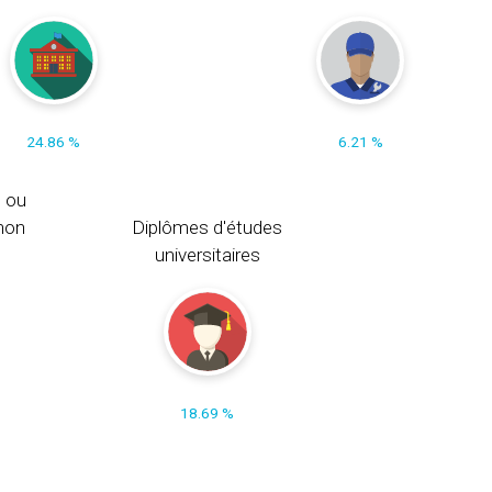
24.86 %
6.21 %
s ou
non
Diplômes d'études
universitaires
18.69 %