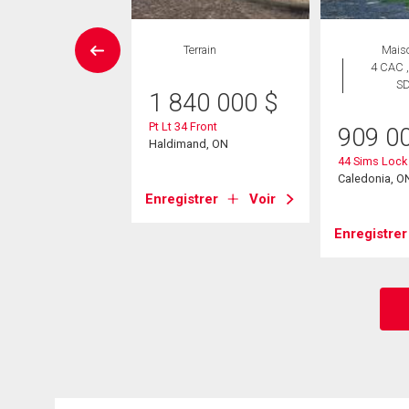
Maison
Terrain
Mais
 CAC , 2
4 CAC ,
SDB
S
1 840 000
$
Pt Lt 34 Front
9 000
$
909 0
Haldimand, ON
g Avenue
44 Sims Lock
N
Caledonia, O
Enregistrer
Voir
strer
Voir
Enregistrer