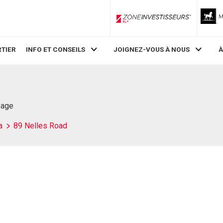
ZoneInvestisseurs RLP
TIER
INFO ET CONSEILS
JOIGNEZ-VOUS À NOUS
À
Page
a
89 Nelles Road