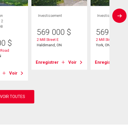
on
Investissement
Investissement
 2
DB
569 000
$
569 000
2 Mill Street E
2 Mill Street E
00
$
Haldimand, ON
York, ON
 Road
N
Enregistrer
Voir
Enregistrer
Voir