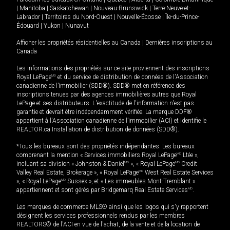
|
Manitoba
|
Saskatchewan
|
Nouveau-Brunswick
|
Terre-Neuve-et-
Labrador
|
Territoires du Nord-Ouest
|
Nouvelle-Écosse
|
Île-du-Prince-
Édouard
|
Yukon
|
Nunavut
Afficher les propriétés résidentielles au Canada
|
Dernières inscriptions au
Canada
Les informations des propriétés sur ce site proviennent des inscriptions
Royal LePage
MD
et du service de distribution de données de l'Association
canadienne de l’immobilier (SDD®). SDD® met en référence des
inscriptions tenues par des agences immobilières autres que Royal
LePage et ses distributeurs. L'exactitude de l'information n'est pas
garantie et devrait être indépendamment vérifiée. La marque DDF®
appartient à l'Association canadienne de l’immobilier (ACI) et identifie le
REALTOR.ca Installation de distribution de données (SDD®).
*Tous les bureaux sont des propriétés indépendantes. Les bureaux
comprenant la mention « Services immobiliers Royal LePage
MD
Ltée »,
incluant sa division « Johnston & Daniel
MD
», « Royal LePage
MD
Credit
Valley Real Estate, Brokerage », « Royal LePage
MD
West Real Estate Services
», « Royal LePage
MD
Sussex », et « Les immeubles Mont-Tremblant »
appartiennent et sont gérés par Bridgemarq Real Estate Services
MD
.
Les marques de commerce MLS® ainsi que les logos qui s'y rapportent
désignent les services professionnels rendus par les membres
REALTORS® de l'ACI en vue de l'achat, de la vente et de la location de