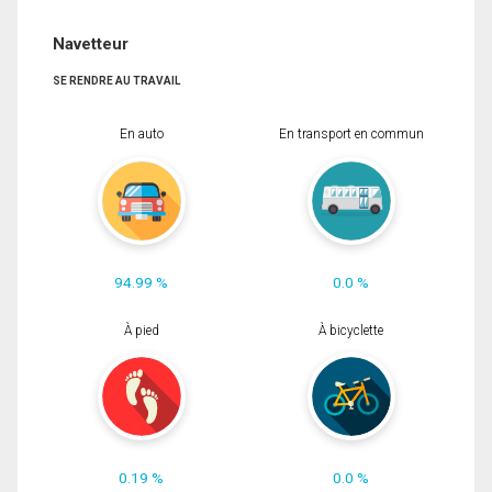
Navetteur
SE RENDRE AU TRAVAIL
En auto
En transport en commun
94.99 %
0.0 %
À pied
À bicyclette
0.19 %
0.0 %