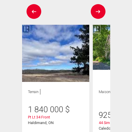
Terrain
Maison
4 CAC , 2
SDB
1 840 000
$
925 000
Pt Lt 34 Front
Haldimand, ON
44 Sims Lock Road
Caledonia, ON