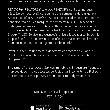
biens immobiliers dans le cadre d'un système de vente collaborative.
REALTOR®, REALTORS® et le logo REALTOR® sont des marques
déposées de REALTOR® Canada Inc., une compagnie dont la National
Association of REALTORS® et l'Association canadienne de l’immobilier
sont propriétaires. Les marques de commerce REALTOR® servent à
distinguer les services immobiliers offerts par les courtiers et agents
immobilier en tant que membres de l'ACI. Les marques d'homologation
S.I.A.® /MLS®, Service inter-agences®, et leurs logos respectifs sont la
propriété de l'ACI, et ils servent à identifier les services immobiliers que
fournissent les courtiers et agents membres de l'ACI.
Royal LePage
MD
est une marque de commerce déposée de la Banque
Royale du Canada, utilisée sous licence par les Services immobiliers
Bridgemarq
MD
.
Bridgemarq
MD
et ses logos / Services immobiliers Bridgemarq
MD
sont des
marques de commerce déposées de Residential Income Fund L.P. et sont
utilisées sous licence par Services immobiliers Bridgemarq
MD
Inc.
Découvrez la nouvelle application
MD
Royal LePage