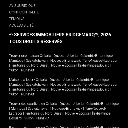
AVIS JURIDIQUE
CONFIDENTIALITÉ
TÉMOINS
ACCESSIBILITÉ
© SERVICES IMMOBILIERS BRIDGEMARQ
, 2026.
MD
TOUS DROITS RÉSERVÉS.
Trouver une maison
Ontario
|
Québec
|
Alberta
|
Colombie-Britannique
|
Manitoba
|
Saskatchewan
|
Nouveau-Brunswick
|
Terre-Neuve-et-Labrador
|
Territoires du Nord-Ouest
|
Nouvelle-Écosse
|
Île-du-Prince-Édouard
|
Yukon
|
Nunavut
.
Maisons à louer -
Ontario
|
Québec
|
Alberta
|
Colombie-Britannique
|
Manitoba
|
Saskatchewan
|
Nouveau-Brunswick
|
Terre-Neuve-et-Labrador
|
Territoires du Nord-Ouest
|
Nouvelle-Écosse
|
Île-du-Prince-Édouard
|
Yukon
|
Nunavut
.
Trouver des courtiers en
Ontario
|
Québec
|
Alberta
|
Colombie-Britannique
|
Manitoba
|
Saskatchewan
|
Nouveau-Brunswick
|
Terre-Neuve-et-
Labrador
|
Territoires du Nord-Ouest
|
Nouvelle-Écosse
|
Île-du-Prince-
Édouard
|
Yukon
|
Nunavut
Parcourir les bureaux en
Ontario
|
Québec
|
Alberta
|
Colombie-Britannique