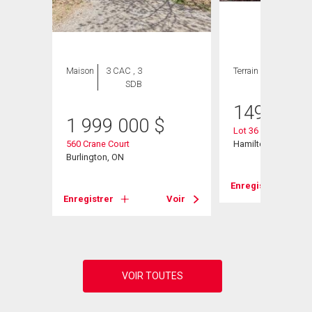
Maison
3 CAC , 3
Terrain
SDB
149 900
1 999 000
$
Lot 36 Maryvale Av
560 Crane Court
Hamilton, ON
 Road
Burlington, ON
Enregistrer
Enregistrer
Voir
Voir