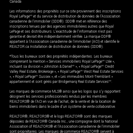
Canada
Les informations des propriétés sur ce site proviennent des inscriptions
Royal LePage
MD
et du service de distribution de données de l'Association
canadienne de l’immobilier (SDD®). SDD® met en référence des
inscriptions tenues par des agences immobilières autres que Royal
LePage et ses distributeurs. L'exactitude de l'information n'est pas
garantie et devrait être indépendamment vérifiée. La marque DDF®
appartient à l'Association canadienne de l’immobilier (ACI) et identifie le
REALTOR.ca Installation de distribution de données (SDD®).
*Tous les bureaux sont des propriétés indépendantes. Les bureaux
comprenant la mention « Services immobiliers Royal LePage
MD
Ltée »,
incluant sa division « Johnston & Daniel
MD
», « Royal LePage
MD
Credit
Valley Real Estate, Brokerage », « Royal LePage
MD
West Real Estate Services
», « Royal LePage
MD
Sussex », et « Les immeubles Mont-Tremblant »
appartiennent et sont gérés par Bridgemarq Real Estate Services
MD
.
Les marques de commerce MLS® ainsi que les logos qui s'y rapportent
désignent les services professionnels rendus par les membres
REALTORS® de l'ACI en vue de l'achat, de la vente et de la location de
biens immobiliers dans le cadre d'un système de vente collaborative.
REALTOR®, REALTORS® et le logo REALTOR® sont des marques
déposées de REALTOR® Canada Inc., une compagnie dont la National
Association of REALTORS® et l'Association canadienne de l’immobilier
sont propriétaires. Les marques de commerce REALTOR® servent à