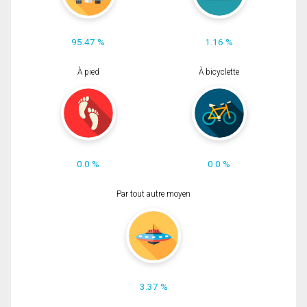
95.47 %
1.16 %
À pied
À bicyclette
0.0 %
0.0 %
Par tout autre moyen
3.37 %