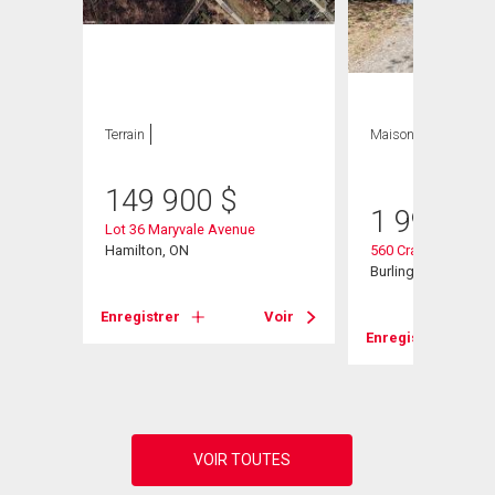
Terrain
Maison
3 CAC , 3
SDB
149 900
$
1 999 00
Lot 36 Maryvale Avenue
d W
Hamilton, ON
560 Crane Court
Burlington, ON
Enregistrer
Voir
Voir
Enregistrer