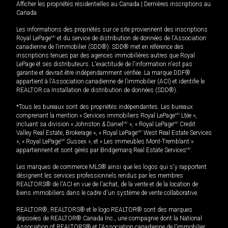
Afficher les propriétés résidentielles au Canada
|
Dernières inscriptions au
Canada
Les informations des propriétés sur ce site proviennent des inscriptions
Royal LePage
MD
et du service de distribution de données de l'Association
canadienne de l’immobilier (SDD®). SDD® met en référence des
inscriptions tenues par des agences immobilières autres que Royal
LePage et ses distributeurs. L'exactitude de l'information n'est pas
garantie et devrait être indépendamment vérifiée. La marque DDF®
appartient à l'Association canadienne de l’immobilier (ACI) et identifie le
REALTOR.ca Installation de distribution de données (SDD®).
*Tous les bureaux sont des propriétés indépendantes. Les bureaux
comprenant la mention « Services immobiliers Royal LePage
MD
Ltée »,
incluant sa division « Johnston & Daniel
MD
», « Royal LePage
MD
Credit
Valley Real Estate, Brokerage », « Royal LePage
MD
West Real Estate Services
», « Royal LePage
MD
Sussex », et « Les immeubles Mont-Tremblant »
appartiennent et sont gérés par Bridgemarq Real Estate Services
MD
.
Les marques de commerce MLS® ainsi que les logos qui s'y rapportent
désignent les services professionnels rendus par les membres
REALTORS® de l'ACI en vue de l'achat, de la vente et de la location de
biens immobiliers dans le cadre d'un système de vente collaborative.
REALTOR®, REALTORS® et le logo REALTOR® sont des marques
déposées de REALTOR® Canada Inc., une compagnie dont la National
Association of REALTORS® et l'Association canadienne de l’immobilier