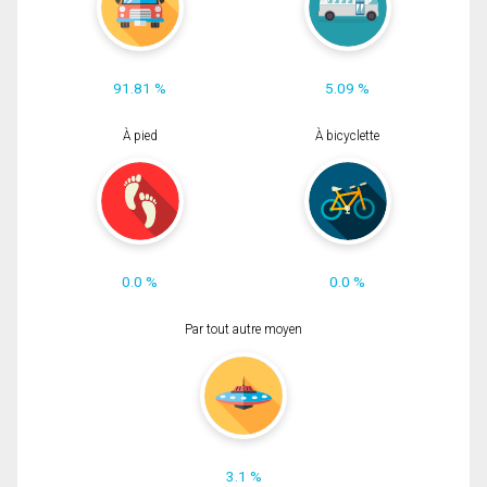
91.81 %
5.09 %
À pied
À bicyclette
0.0 %
0.0 %
Par tout autre moyen
3.1 %