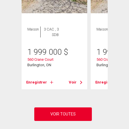
Maison
3 CAC , 3
Maison
3 CAC , 3
SDB
SDB
1 999 000
$
1 999 00
560 Crane Court
560 Crane Court
 Road
Burlington, ON
Burlington, ON
Enregistrer
Voir
Enregistrer
Voir