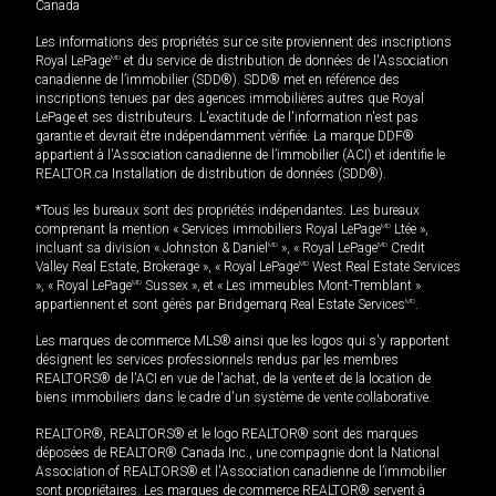
Canada
Les informations des propriétés sur ce site proviennent des inscriptions
Royal LePage
MD
et du service de distribution de données de l'Association
canadienne de l’immobilier (SDD®). SDD® met en référence des
inscriptions tenues par des agences immobilières autres que Royal
LePage et ses distributeurs. L'exactitude de l'information n'est pas
garantie et devrait être indépendamment vérifiée. La marque DDF®
appartient à l'Association canadienne de l’immobilier (ACI) et identifie le
REALTOR.ca Installation de distribution de données (SDD®).
*Tous les bureaux sont des propriétés indépendantes. Les bureaux
comprenant la mention « Services immobiliers Royal LePage
MD
Ltée »,
incluant sa division « Johnston & Daniel
MD
», « Royal LePage
MD
Credit
Valley Real Estate, Brokerage », « Royal LePage
MD
West Real Estate Services
», « Royal LePage
MD
Sussex », et « Les immeubles Mont-Tremblant »
appartiennent et sont gérés par Bridgemarq Real Estate Services
MD
.
Les marques de commerce MLS® ainsi que les logos qui s'y rapportent
désignent les services professionnels rendus par les membres
REALTORS® de l'ACI en vue de l'achat, de la vente et de la location de
biens immobiliers dans le cadre d'un système de vente collaborative.
REALTOR®, REALTORS® et le logo REALTOR® sont des marques
déposées de REALTOR® Canada Inc., une compagnie dont la National
Association of REALTORS® et l'Association canadienne de l’immobilier
sont propriétaires. Les marques de commerce REALTOR® servent à