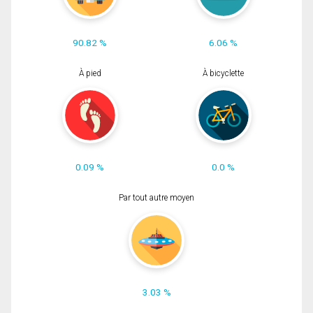
90.82 %
6.06 %
À pied
À bicyclette
0.09 %
0.0 %
Par tout autre moyen
3.03 %