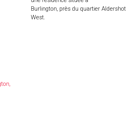
une résidence située à
Burlington, près du quartier Aldershot
West.
gton,