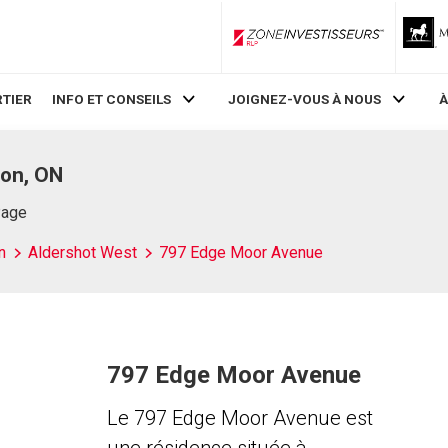
ZoneInvestisseurs RLP
TIER
INFO ET CONSEILS
JOIGNEZ-VOUS À NOUS
À
ton, ON
Page
n
Aldershot West
797 Edge Moor Avenue
797 Edge Moor Avenue
Le 797 Edge Moor Avenue est