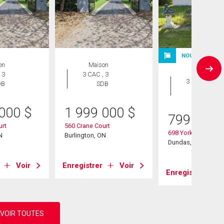
NOUVELLE INS
on
Maison
Maison
 3
3 CAC , 3
3 CAC , 1
DB
SDB
SDB
 000
$
1 999 000
$
799 900
urt
560 Crane Court
698 York Road
N
Burlington, ON
Dundas, ON
Voir
Enregistrer
Voir
Enregistrer