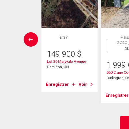
Maison
Terrain
Mais
 CAC , 5
3 CAC ,
SDB
S
149 900
$
59 000
$
Lot 36 Maryvale Avenue
1 999
Hamilton, ON
untain Brow Road
560 Crane Co
Burlington, O
ton, ON
Enregistrer
Voir
strer
Voir
Enregistrer