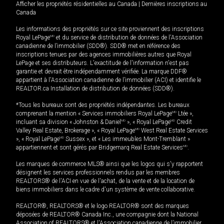
Afficher les propriétés résidentielles au Canada
|
Dernières inscriptions au
Canada
Les informations des propriétés sur ce site proviennent des inscriptions
Royal LePage
MD
et du service de distribution de données de l'Association
canadienne de l’immobilier (SDD®). SDD® met en référence des
inscriptions tenues par des agences immobilières autres que Royal
LePage et ses distributeurs. L'exactitude de l'information n'est pas
garantie et devrait être indépendamment vérifiée. La marque DDF®
appartient à l'Association canadienne de l’immobilier (ACI) et identifie le
REALTOR.ca Installation de distribution de données (SDD®).
*Tous les bureaux sont des propriétés indépendantes. Les bureaux
comprenant la mention « Services immobiliers Royal LePage
MD
Ltée »,
incluant sa division « Johnston & Daniel
MD
», « Royal LePage
MD
Credit
Valley Real Estate, Brokerage », « Royal LePage
MD
West Real Estate Services
», « Royal LePage
MD
Sussex », et « Les immeubles Mont-Tremblant »
appartiennent et sont gérés par Bridgemarq Real Estate Services
MD
.
Les marques de commerce MLS® ainsi que les logos qui s'y rapportent
désignent les services professionnels rendus par les membres
REALTORS® de l'ACI en vue de l'achat, de la vente et de la location de
biens immobiliers dans le cadre d'un système de vente collaborative.
REALTOR®, REALTORS® et le logo REALTOR® sont des marques
déposées de REALTOR® Canada Inc., une compagnie dont la National
Association of REALTORS® et l'Association canadienne de l’immobilier