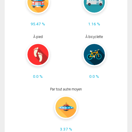
95.47 %
1.16 %
À pied
À bicyclette
0.0 %
0.0 %
Par tout autre moyen
3.37 %