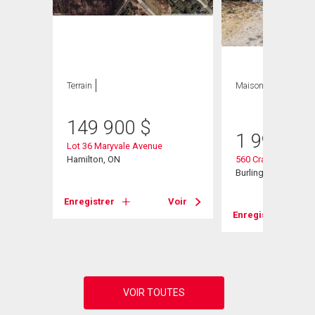
ION
Terrain
Maison
3 CAC , 3
SDB
149 900
$
1 999 00
Lot 36 Maryvale Avenue
Hamilton, ON
560 Crane Court
 Unit#
Burlington, ON
Enregistrer
Voir
Enregistrer
Voir