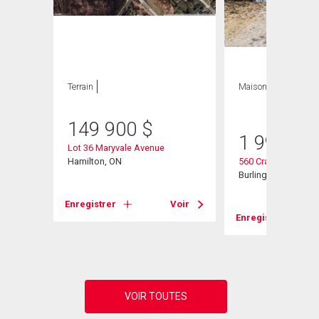
Terrain
Maison
3 CAC , 3
SDB
149 900
$
1 999 00
Lot 36 Maryvale Avenue
Hamilton, ON
560 Crane Court
 Road
Burlington, ON
Enregistrer
Voir
Enregistrer
Voir