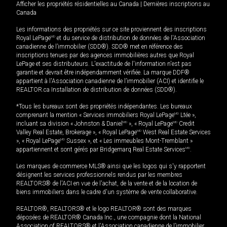
Afficher les propriétés résidentielles au Canada
|
Dernières inscriptions au
Canada
Les informations des propriétés sur ce site proviennent des inscriptions
Royal LePage
MD
et du service de distribution de données de l'Association
canadienne de l’immobilier (SDD®). SDD® met en référence des
inscriptions tenues par des agences immobilières autres que Royal
LePage et ses distributeurs. L'exactitude de l'information n'est pas
garantie et devrait être indépendamment vérifiée. La marque DDF®
appartient à l'Association canadienne de l’immobilier (ACI) et identifie le
REALTOR.ca Installation de distribution de données (SDD®).
*Tous les bureaux sont des propriétés indépendantes. Les bureaux
comprenant la mention « Services immobiliers Royal LePage
MD
Ltée »,
incluant sa division « Johnston & Daniel
MD
», « Royal LePage
MD
Credit
Valley Real Estate, Brokerage », « Royal LePage
MD
West Real Estate Services
», « Royal LePage
MD
Sussex », et « Les immeubles Mont-Tremblant »
appartiennent et sont gérés par Bridgemarq Real Estate Services
MD
.
Les marques de commerce MLS® ainsi que les logos qui s'y rapportent
désignent les services professionnels rendus par les membres
REALTORS® de l'ACI en vue de l'achat, de la vente et de la location de
biens immobiliers dans le cadre d'un système de vente collaborative.
REALTOR®, REALTORS® et le logo REALTOR® sont des marques
déposées de REALTOR® Canada Inc., une compagnie dont la National
Association of REALTORS® et l'Association canadienne de l’immobilier