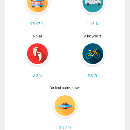
95.47 %
1.16 %
À pied
À bicyclette
0.0 %
0.0 %
Par tout autre moyen
3.37 %