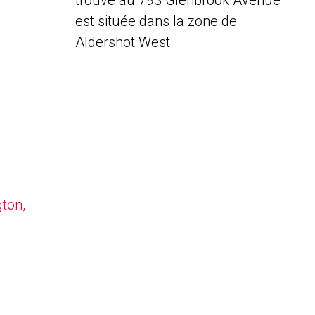
trouve au 793 Glenbrook Avenue
est située dans la zone de
Aldershot West.
gton,