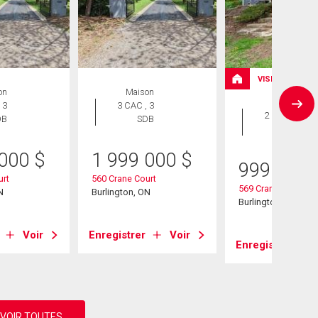
VISITE LIBRE
on
Maison
Maison
 3
3 CAC , 3
2 CAC , 1
DB
SDB
SDB
 000
$
1 999 000
$
999 000
urt
560 Crane Court
569 Crane Court
N
Burlington, ON
Burlington, ON
Voir
Enregistrer
Voir
Enregistrer