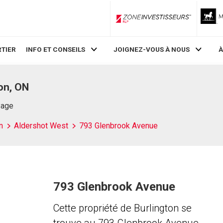
ZoneInvestisseurs RLP
TIER
INFO ET CONSEILS
JOIGNEZ-VOUS À NOUS
À
on, ON
Page
n
Aldershot West
793 Glenbrook Avenue
793 Glenbrook Avenue
Cette propriété de Burlington se