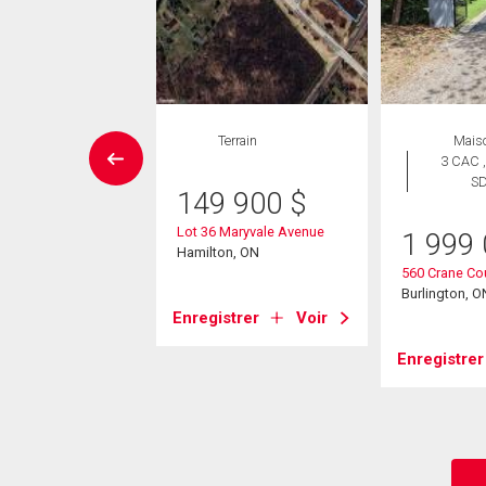
SITE LIBRE
Terrain
Mais
aison en
3 CAC ,
rangée
S
149 900
$
 CAC , 3
SDB
Lot 36 Maryvale Avenue
1 999
Hamilton, ON
9 000
$
560 Crane Co
Burlington, O
0 Spring Gardens
Enregistrer
Voir
ton, ON
Enregistrer
strer
Voir