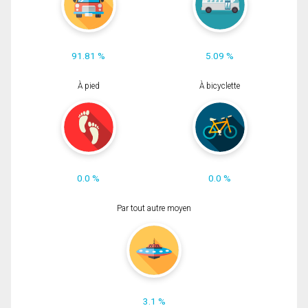
91.81 %
5.09 %
À pied
À bicyclette
0.0 %
0.0 %
Par tout autre moyen
3.1 %