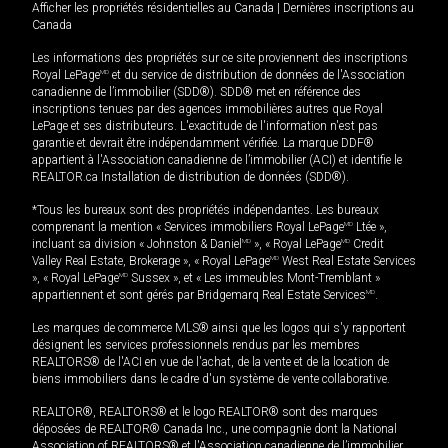
Afficher les propriétés résidentielles au Canada
|
Dernières inscriptions au
Canada
Les informations des propriétés sur ce site proviennent des inscriptions
Royal LePage
MD
et du service de distribution de données de l'Association
canadienne de l’immobilier (SDD®). SDD® met en référence des
inscriptions tenues par des agences immobilières autres que Royal
LePage et ses distributeurs. L'exactitude de l'information n'est pas
garantie et devrait être indépendamment vérifiée. La marque DDF®
appartient à l'Association canadienne de l’immobilier (ACI) et identifie le
REALTOR.ca Installation de distribution de données (SDD®).
*Tous les bureaux sont des propriétés indépendantes. Les bureaux
comprenant la mention « Services immobiliers Royal LePage
MD
Ltée »,
incluant sa division « Johnston & Daniel
MD
», « Royal LePage
MD
Credit
Valley Real Estate, Brokerage », « Royal LePage
MD
West Real Estate Services
», « Royal LePage
MD
Sussex », et « Les immeubles Mont-Tremblant »
appartiennent et sont gérés par Bridgemarq Real Estate Services
MD
.
Les marques de commerce MLS® ainsi que les logos qui s'y rapportent
désignent les services professionnels rendus par les membres
REALTORS® de l'ACI en vue de l'achat, de la vente et de la location de
biens immobiliers dans le cadre d'un système de vente collaborative.
REALTOR®, REALTORS® et le logo REALTOR® sont des marques
déposées de REALTOR® Canada Inc., une compagnie dont la National
Association of REALTORS® et l'Association canadienne de l’immobilier