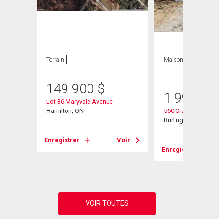
Terrain
Maison
3 CAC , 3
SDB
149 900
$
1 999 00
Lot 36 Maryvale Avenue
d W
Hamilton, ON
560 Crane Court
Burlington, ON
Enregistrer
Voir
Voir
Enregistrer