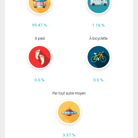
95.47 %
1.16 %
À pied
À bicyclette
0.0 %
0.0 %
Par tout autre moyen
3.37 %