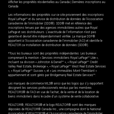
Afficher les propriétés résidentielles au Canada
|
Dernières inscriptions au
Canada
Les informations des propriétés sur ce site proviennent des inscriptions
Royal LePage
MD
et du service de distribution de données de l'Association
canadienne de l’immobilier (SDD®). SDD® met en référence des
inscriptions tenues par des agences immobilières autres que Royal
LePage et ses distributeurs. L'exactitude de l'information n'est pas
garantie et devrait être indépendamment vérifiée. La marque DDF®
appartient à l'Association canadienne de l’immobilier (ACI) et identifie le
REALTOR.ca Installation de distribution de données (SDD®).
*Tous les bureaux sont des propriétés indépendantes. Les bureaux
comprenant la mention « Services immobiliers Royal LePage
MD
Ltée »,
incluant sa division « Johnston & Daniel
MD
», « Royal LePage
MD
Credit
Valley Real Estate, Brokerage », « Royal LePage
MD
West Real Estate Services
», « Royal LePage
MD
Sussex », et « Les immeubles Mont-Tremblant »
appartiennent et sont gérés par Bridgemarq Real Estate Services
MD
.
Les marques de commerce MLS® ainsi que les logos qui s'y rapportent
désignent les services professionnels rendus par les membres
REALTORS® de l'ACI en vue de l'achat, de la vente et de la location de
biens immobiliers dans le cadre d'un système de vente collaborative.
REALTOR®, REALTORS® et le logo REALTOR® sont des marques
déposées de REALTOR® Canada Inc., une compagnie dont la National
Association of REALTORS® et l'Association canadienne de l’immobilier