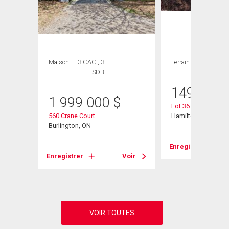
Maison
3 CAC , 3
Terrain
SDB
149 900
1 999 000
$
Lot 36 Maryvale Av
560 Crane Court
Hamilton, ON
 Road
Burlington, ON
Enregistrer
Enregistrer
Voir
Voir