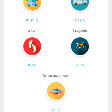
91.81 %
5.09 %
À pied
À bicyclette
0.0 %
0.0 %
Par tout autre moyen
3.1 %