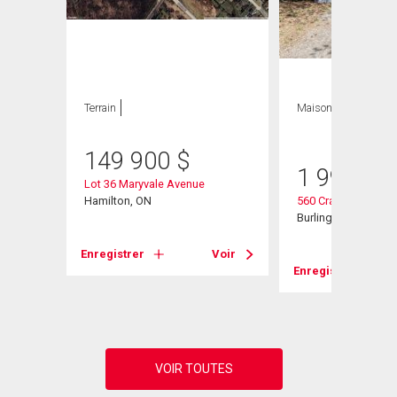
Terrain
Maison
3 CAC , 3
SDB
149 900
$
1 999 00
Lot 36 Maryvale Avenue
d W
Hamilton, ON
560 Crane Court
Burlington, ON
Enregistrer
Voir
Voir
Enregistrer