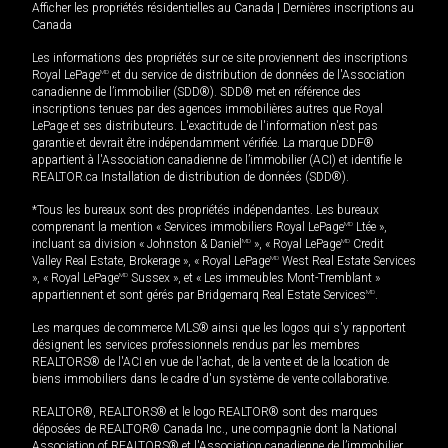
Afficher les propriétés résidentielles au Canada
|
Dernières inscriptions au
Canada
Les informations des propriétés sur ce site proviennent des inscriptions
Royal LePage
MD
et du service de distribution de données de l'Association
canadienne de l’immobilier (SDD®). SDD® met en référence des
inscriptions tenues par des agences immobilières autres que Royal
LePage et ses distributeurs. L'exactitude de l'information n'est pas
garantie et devrait être indépendamment vérifiée. La marque DDF®
appartient à l'Association canadienne de l’immobilier (ACI) et identifie le
REALTOR.ca Installation de distribution de données (SDD®).
*Tous les bureaux sont des propriétés indépendantes. Les bureaux
comprenant la mention « Services immobiliers Royal LePage
MD
Ltée »,
incluant sa division « Johnston & Daniel
MD
», « Royal LePage
MD
Credit
Valley Real Estate, Brokerage », « Royal LePage
MD
West Real Estate Services
», « Royal LePage
MD
Sussex », et « Les immeubles Mont-Tremblant »
appartiennent et sont gérés par Bridgemarq Real Estate Services
MD
.
Les marques de commerce MLS® ainsi que les logos qui s'y rapportent
désignent les services professionnels rendus par les membres
REALTORS® de l'ACI en vue de l'achat, de la vente et de la location de
biens immobiliers dans le cadre d'un système de vente collaborative.
REALTOR®, REALTORS® et le logo REALTOR® sont des marques
déposées de REALTOR® Canada Inc., une compagnie dont la National
Association of REALTORS® et l'Association canadienne de l’immobilier