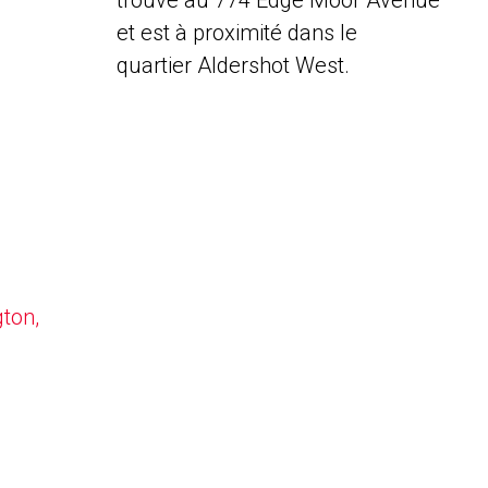
trouve au 774 Edge Moor Avenue
et est à proximité dans le
quartier Aldershot West.
gton,