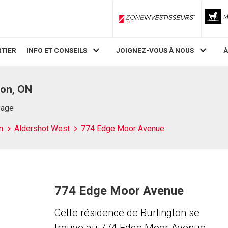
ZoneInvestisseurs RLP
TIER
INFO ET CONSEILS
JOIGNEZ-VOUS À NOUS
À
ton, ON
Page
n
Aldershot West
774 Edge Moor Avenue
774 Edge Moor Avenue
Cette résidence de Burlington se