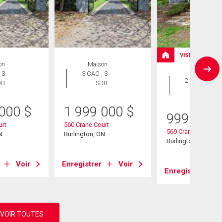
VISITE LIBRE
on
Maison
Maison
 3
3 CAC , 3
2 CAC , 1
DB
SDB
SDB
 000
$
1 999 000
$
999 000
urt
560 Crane Court
569 Crane Court
N
Burlington, ON
Burlington, ON
Voir
Enregistrer
Voir
Enregistrer