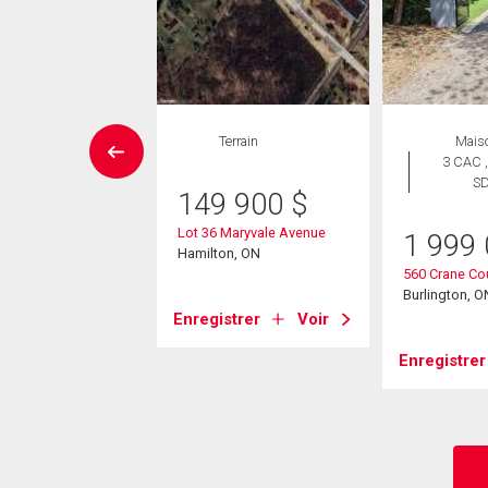
aison en
Terrain
Mais
rangée
3 CAC ,
 CAC , 3
S
149 900
$
SDB
Lot 36 Maryvale Avenue
1 999
9 000
$
Hamilton, ON
560 Crane Co
ring Gardens Road
Burlington, O
5
Enregistrer
Voir
ton, ON
Enregistrer
strer
Voir