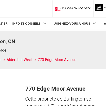
ZoneInvestisseurs RLP
TIER
INFO ET CONSEILS
JOIGNEZ-VOUS À NOUS
À
ton, ON
Page
n
Aldershot West
770 Edge Moor Avenue
770 Edge Moor Avenue
Cette propriété de Burlington se