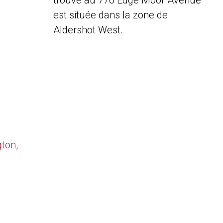
trouve au 770 Edge Moor Avenue
est située dans la zone de
Aldershot West.
gton,