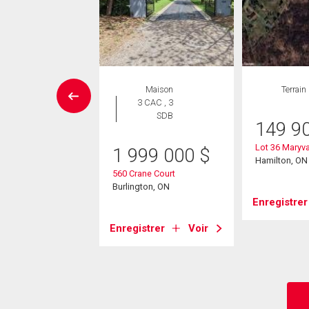
aison en
Maison
Terrain
rangée
3 CAC , 3
 CAC , 3
SDB
149 9
SDB
Lot 36 Maryv
1 999 000
$
9 000
$
Hamilton, ON
560 Crane Court
ring Gardens Road
Burlington, ON
5
Enregistrer
ton, ON
Enregistrer
Voir
strer
Voir