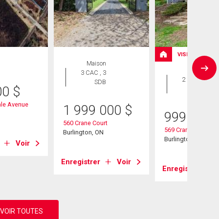
VISITE LIBRE
Maison
Maison
3 CAC , 3
2 CAC , 1
SDB
00
$
SDB
ale Avenue
1 999 000
$
999 000
560 Crane Court
569 Crane Court
Burlington, ON
Burlington, ON
Voir
Enregistrer
Voir
Enregistrer