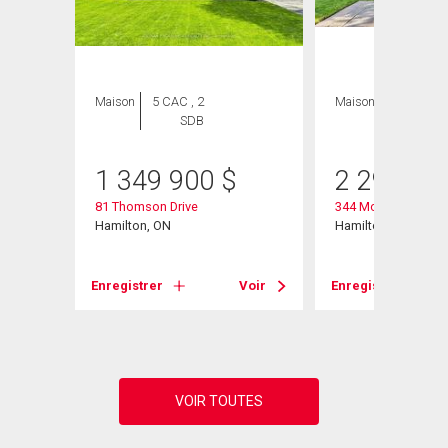
Maison
5 CAC , 2
Maison
3 CAC , 4
SDB
SDB
1 349 900
$
2 299 00
81 Thomson Drive
344 Mountain Brow
Hamilton, ON
Hamilton, ON
Voir
Enregistrer
Voir
Enregistrer