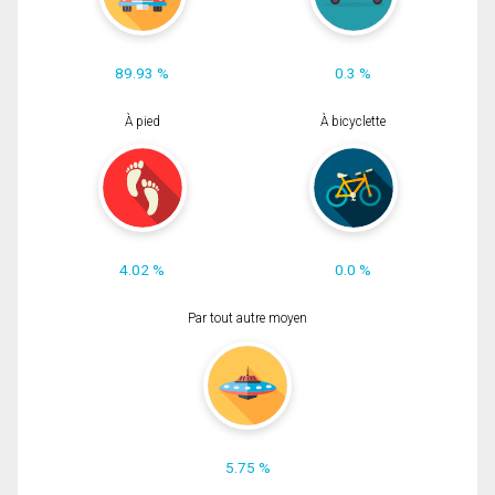
89.93 %
0.3 %
À pied
À bicyclette
4.02 %
0.0 %
Par tout autre moyen
5.75 %