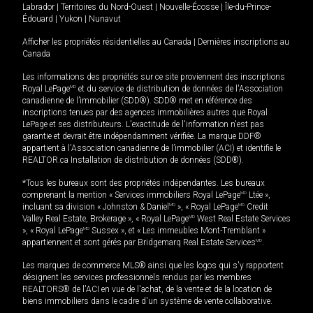
Labrador
|
Territoires du Nord-Ouest
|
Nouvelle-Écosse
|
Île-du-Prince-
Édouard
|
Yukon
|
Nunavut
Afficher les propriétés résidentielles au Canada
|
Dernières inscriptions au
Canada
Les informations des propriétés sur ce site proviennent des inscriptions
Royal LePage
MD
et du service de distribution de données de l'Association
canadienne de l’immobilier (SDD®). SDD® met en référence des
inscriptions tenues par des agences immobilières autres que Royal
LePage et ses distributeurs. L'exactitude de l'information n'est pas
garantie et devrait être indépendamment vérifiée. La marque DDF®
appartient à l'Association canadienne de l’immobilier (ACI) et identifie le
REALTOR.ca Installation de distribution de données (SDD®).
*Tous les bureaux sont des propriétés indépendantes. Les bureaux
comprenant la mention « Services immobiliers Royal LePage
MD
Ltée »,
incluant sa division « Johnston & Daniel
MD
», « Royal LePage
MD
Credit
Valley Real Estate, Brokerage », « Royal LePage
MD
West Real Estate Services
», « Royal LePage
MD
Sussex », et « Les immeubles Mont-Tremblant »
appartiennent et sont gérés par Bridgemarq Real Estate Services
MD
.
Les marques de commerce MLS® ainsi que les logos qui s'y rapportent
désignent les services professionnels rendus par les membres
REALTORS® de l'ACI en vue de l'achat, de la vente et de la location de
biens immobiliers dans le cadre d'un système de vente collaborative.