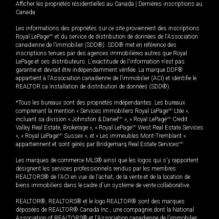
Afficher les propriétés résidentielles au Canada
|
Dernières inscriptions au
Canada
Les informations des propriétés sur ce site proviennent des inscriptions
Royal LePage
MD
et du service de distribution de données de l'Association
canadienne de l’immobilier (SDD®). SDD® met en référence des
inscriptions tenues par des agences immobilières autres que Royal
LePage et ses distributeurs. L'exactitude de l'information n'est pas
garantie et devrait être indépendamment vérifiée. La marque DDF®
appartient à l'Association canadienne de l’immobilier (ACI) et identifie le
REALTOR.ca Installation de distribution de données (SDD®).
*Tous les bureaux sont des propriétés indépendantes. Les bureaux
comprenant la mention « Services immobiliers Royal LePage
MD
Ltée »,
incluant sa division « Johnston & Daniel
MD
», « Royal LePage
MD
Credit
Valley Real Estate, Brokerage », « Royal LePage
MD
West Real Estate Services
», « Royal LePage
MD
Sussex », et « Les immeubles Mont-Tremblant »
appartiennent et sont gérés par Bridgemarq Real Estate Services
MD
.
Les marques de commerce MLS® ainsi que les logos qui s'y rapportent
désignent les services professionnels rendus par les membres
REALTORS® de l'ACI en vue de l'achat, de la vente et de la location de
biens immobiliers dans le cadre d'un système de vente collaborative.
REALTOR®, REALTORS® et le logo REALTOR® sont des marques
déposées de REALTOR® Canada Inc., une compagnie dont la National
Association of REALTORS® et l'Association canadienne de l’immobilier