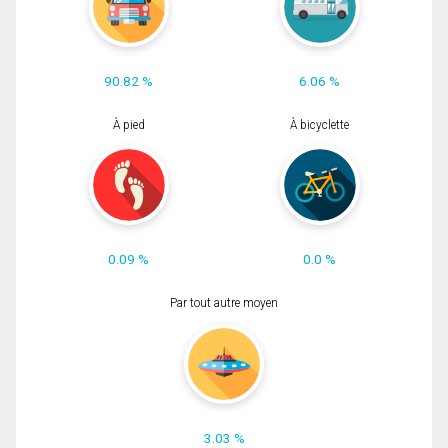
90.82 %
6.06 %
À pied
À bicyclette
0.09 %
0.0 %
Par tout autre moyen
3.03 %