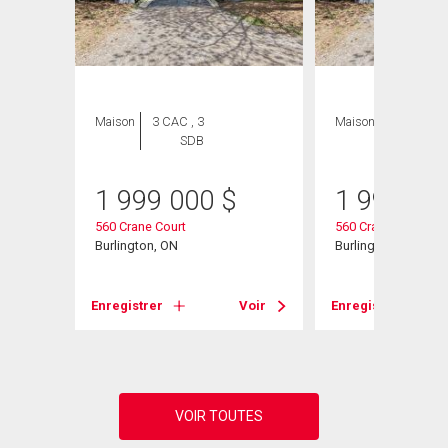
ION
Maison
3 CAC , 3
Maison
3 CAC , 3
SDB
SDB
1 999 000
$
1 999 00
560 Crane Court
560 Crane Court
 Unit#
Burlington, ON
Burlington, ON
Enregistrer
Voir
Enregistrer
Voir