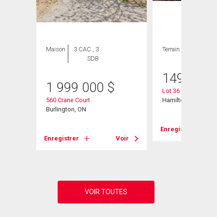
Maison
3 CAC , 3
Terrain
SDB
149 900
1 999 000
$
Lot 36 Maryvale Av
d W
560 Crane Court
Hamilton, ON
Burlington, ON
Enregistrer
Voir
Enregistrer
Voir