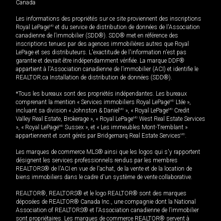
Canada
Les informations des propriétés sur ce site proviennent des inscriptions
Royal LePage
MD
et du service de distribution de données de l'Association
canadienne de l’immobilier (SDD®). SDD® met en référence des
inscriptions tenues par des agences immobilières autres que Royal
LePage et ses distributeurs. L'exactitude de l'information n'est pas
garantie et devrait être indépendamment vérifiée. La marque DDF®
appartient à l'Association canadienne de l’immobilier (ACI) et identifie le
REALTOR.ca Installation de distribution de données (SDD®).
*Tous les bureaux sont des propriétés indépendantes. Les bureaux
comprenant la mention « Services immobiliers Royal LePage
MD
Ltée »,
incluant sa division « Johnston & Daniel
MD
», « Royal LePage
MD
Credit
Valley Real Estate, Brokerage », « Royal LePage
MD
West Real Estate Services
», « Royal LePage
MD
Sussex », et « Les immeubles Mont-Tremblant »
appartiennent et sont gérés par Bridgemarq Real Estate Services
MD
.
Les marques de commerce MLS® ainsi que les logos qui s'y rapportent
désignent les services professionnels rendus par les membres
REALTORS® de l'ACI en vue de l'achat, de la vente et de la location de
biens immobiliers dans le cadre d'un système de vente collaborative.
REALTOR®, REALTORS® et le logo REALTOR® sont des marques
déposées de REALTOR® Canada Inc., une compagnie dont la National
Association of REALTORS® et l'Association canadienne de l’immobilier
sont propriétaires. Les marques de commerce REALTOR® servent à