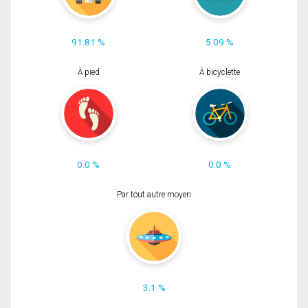
91.81 %
5.09 %
À pied
À bicyclette
0.0 %
0.0 %
Par tout autre moyen
3.1 %