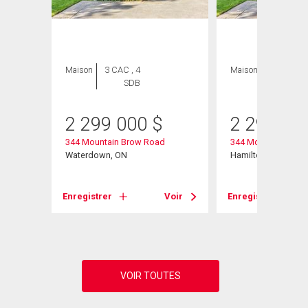
Maison
3 CAC , 4
Maison
3 CAC , 4
SDB
SDB
2 299 000
$
2 299 00
344 Mountain Brow Road
344 Mountain Brow
# 201
Waterdown, ON
Hamilton, ON
Enregistrer
Voir
Enregistrer
Voir