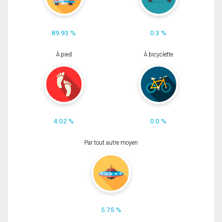
89.93 %
0.3 %
À pied
À bicyclette
4.02 %
0.0 %
Par tout autre moyen
5.75 %