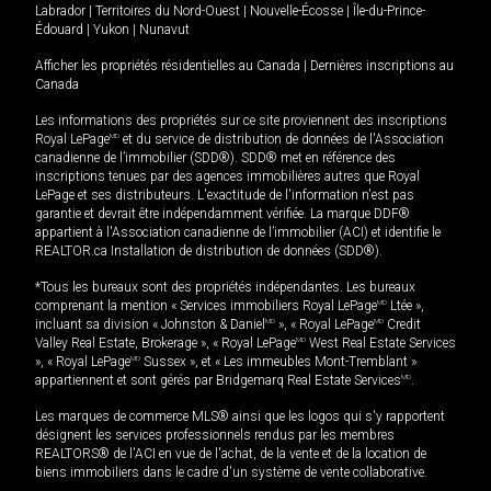
Labrador
|
Territoires du Nord-Ouest
|
Nouvelle-Écosse
|
Île-du-Prince-
Édouard
|
Yukon
|
Nunavut
Afficher les propriétés résidentielles au Canada
|
Dernières inscriptions au
Canada
Les informations des propriétés sur ce site proviennent des inscriptions
Royal LePage
MD
et du service de distribution de données de l'Association
canadienne de l’immobilier (SDD®). SDD® met en référence des
inscriptions tenues par des agences immobilières autres que Royal
LePage et ses distributeurs. L'exactitude de l'information n'est pas
garantie et devrait être indépendamment vérifiée. La marque DDF®
appartient à l'Association canadienne de l’immobilier (ACI) et identifie le
REALTOR.ca Installation de distribution de données (SDD®).
*Tous les bureaux sont des propriétés indépendantes. Les bureaux
comprenant la mention « Services immobiliers Royal LePage
MD
Ltée »,
incluant sa division « Johnston & Daniel
MD
», « Royal LePage
MD
Credit
Valley Real Estate, Brokerage », « Royal LePage
MD
West Real Estate Services
», « Royal LePage
MD
Sussex », et « Les immeubles Mont-Tremblant »
appartiennent et sont gérés par Bridgemarq Real Estate Services
MD
.
Les marques de commerce MLS® ainsi que les logos qui s'y rapportent
désignent les services professionnels rendus par les membres
REALTORS® de l'ACI en vue de l'achat, de la vente et de la location de
biens immobiliers dans le cadre d'un système de vente collaborative.