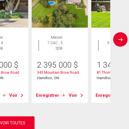
on
Maison
Maison
 4
7 CAC , 5
5 CAC , 2
DB
SDB
SDB
 000
$
2 395 000
$
1 349 90
n Brow Road
345 Mountain Brow Road
81 Thomson Drive
ON
Hamilton, ON
Hamilton, ON
Voir
Enregistrer
Voir
Enregistrer