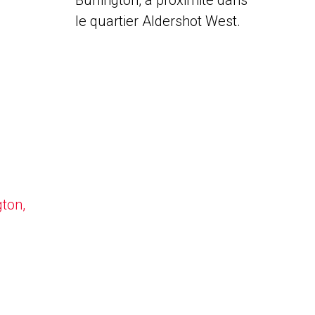
Burlington, à proximité dans
le quartier Aldershot West.
gton,