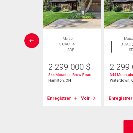
rcial
Maison
Mais
3 CAC , 4
3 CAC ,
SDB
S
00 000
$
Street S
2 299 000
$
2 299
on, ON
344 Mountain Brow Road
344 Mountai
Hamilton, ON
Waterdown, 
strer
Voir
Enregistrer
Voir
Enregistrer