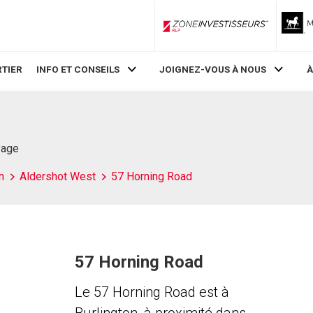
ZoneInvestisseurs RLP
TIER
INFO ET CONSEILS
JOIGNEZ-VOUS À NOUS
À
Page
n
Aldershot West
57 Horning Road
57 Horning Road
Le 57 Horning Road est à