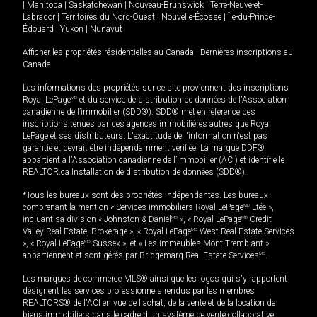
|
Manitoba
|
Saskatchewan
|
Nouveau-Brunswick
|
Terre-Neuve-et-
Labrador
|
Territoires du Nord-Ouest
|
Nouvelle-Écosse
|
Île-du-Prince-
Édouard
|
Yukon
|
Nunavut
Afficher les propriétés résidentielles au Canada
|
Dernières inscriptions au
Canada
Les informations des propriétés sur ce site proviennent des inscriptions
Royal LePage
MD
et du service de distribution de données de l'Association
canadienne de l’immobilier (SDD®). SDD® met en référence des
inscriptions tenues par des agences immobilières autres que Royal
LePage et ses distributeurs. L'exactitude de l'information n'est pas
garantie et devrait être indépendamment vérifiée. La marque DDF®
appartient à l'Association canadienne de l’immobilier (ACI) et identifie le
REALTOR.ca Installation de distribution de données (SDD®).
*Tous les bureaux sont des propriétés indépendantes. Les bureaux
comprenant la mention « Services immobiliers Royal LePage
MD
Ltée »,
incluant sa division « Johnston & Daniel
MD
», « Royal LePage
MD
Credit
Valley Real Estate, Brokerage », « Royal LePage
MD
West Real Estate Services
», « Royal LePage
MD
Sussex », et « Les immeubles Mont-Tremblant »
appartiennent et sont gérés par Bridgemarq Real Estate Services
MD
.
Les marques de commerce MLS® ainsi que les logos qui s'y rapportent
désignent les services professionnels rendus par les membres
REALTORS® de l'ACI en vue de l'achat, de la vente et de la location de
biens immobiliers dans le cadre d'un système de vente collaborative.