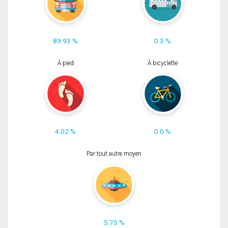
89.93 %
0.3 %
À pied
À bicyclette
4.02 %
0.0 %
Par tout autre moyen
5.75 %