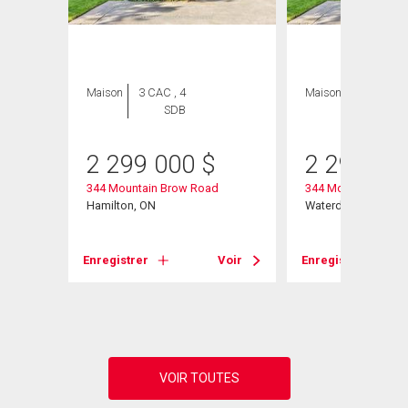
ION
Maison
3 CAC , 4
Maison
3 CAC , 4
SDB
SDB
2 299 000
$
2 299 00
344 Mountain Brow Road
344 Mountain Brow
Hamilton, ON
Waterdown, ON
S
Enregistrer
Voir
Enregistrer
Voir