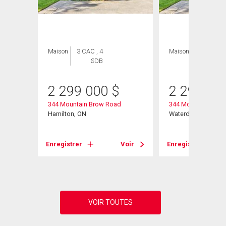
Maison
3 CAC , 4
Maison
3 CAC , 4
SDB
SDB
2 299 000
$
2 299 00
344 Mountain Brow Road
344 Mountain Brow
Hamilton, ON
Waterdown, ON
Voir
Enregistrer
Voir
Enregistrer