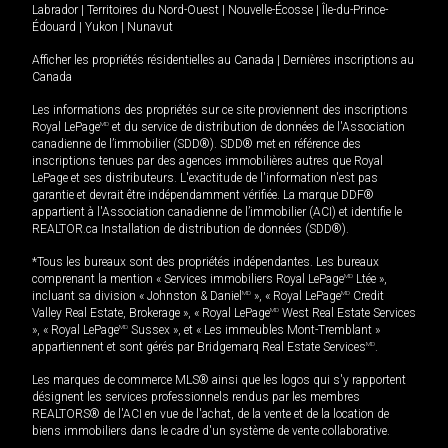
Labrador
|
Territoires du Nord-Ouest
|
Nouvelle-Écosse
|
Île-du-Prince-
Édouard
|
Yukon
|
Nunavut
Afficher les propriétés résidentielles au Canada
|
Dernières inscriptions au
Canada
Les informations des propriétés sur ce site proviennent des inscriptions
Royal LePage
MD
et du service de distribution de données de l'Association
canadienne de l’immobilier (SDD®). SDD® met en référence des
inscriptions tenues par des agences immobilières autres que Royal
LePage et ses distributeurs. L'exactitude de l'information n'est pas
garantie et devrait être indépendamment vérifiée. La marque DDF®
appartient à l'Association canadienne de l’immobilier (ACI) et identifie le
REALTOR.ca Installation de distribution de données (SDD®).
*Tous les bureaux sont des propriétés indépendantes. Les bureaux
comprenant la mention « Services immobiliers Royal LePage
MD
Ltée »,
incluant sa division « Johnston & Daniel
MD
», « Royal LePage
MD
Credit
Valley Real Estate, Brokerage », « Royal LePage
MD
West Real Estate Services
», « Royal LePage
MD
Sussex », et « Les immeubles Mont-Tremblant »
appartiennent et sont gérés par Bridgemarq Real Estate Services
MD
.
Les marques de commerce MLS® ainsi que les logos qui s'y rapportent
désignent les services professionnels rendus par les membres
REALTORS® de l'ACI en vue de l'achat, de la vente et de la location de
biens immobiliers dans le cadre d'un système de vente collaborative.