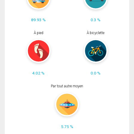
89.93 %
0.3 %
À pied
À bicyclette
4.02 %
0.0 %
Par tout autre moyen
5.75 %