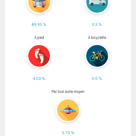
89.93 %
0.3 %
À pied
À bicyclette
4.02 %
0.0 %
Par tout autre moyen
5.75 %