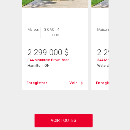
Maison
3 CAC , 4
Maison
3 CAC , 4
SDB
SDB
2 299 000
$
2 299 00
344 Mountain Brow Road
344 Mountain Brow
Hamilton, ON
Waterdown, ON
Voir
Enregistrer
Voir
Enregistrer