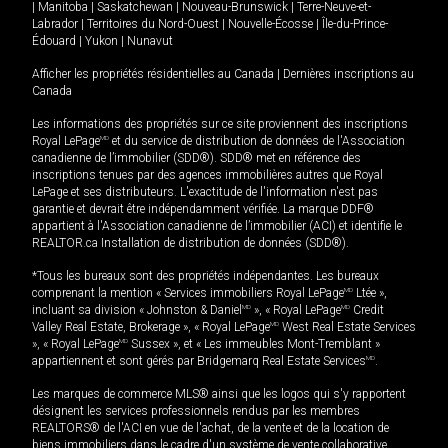
|
Manitoba
|
Saskatchewan
|
Nouveau-Brunswick
|
Terre-Neuve-et-
Labrador
|
Territoires du Nord-Ouest
|
Nouvelle-Écosse
|
Île-du-Prince-
Édouard
|
Yukon
|
Nunavut
Afficher les propriétés résidentielles au Canada
|
Dernières inscriptions au
Canada
Les informations des propriétés sur ce site proviennent des inscriptions
Royal LePage
MD
et du service de distribution de données de l'Association
canadienne de l’immobilier (SDD®). SDD® met en référence des
inscriptions tenues par des agences immobilières autres que Royal
LePage et ses distributeurs. L'exactitude de l'information n'est pas
garantie et devrait être indépendamment vérifiée. La marque DDF®
appartient à l'Association canadienne de l’immobilier (ACI) et identifie le
REALTOR.ca Installation de distribution de données (SDD®).
*Tous les bureaux sont des propriétés indépendantes. Les bureaux
comprenant la mention « Services immobiliers Royal LePage
MD
Ltée »,
incluant sa division « Johnston & Daniel
MD
», « Royal LePage
MD
Credit
Valley Real Estate, Brokerage », « Royal LePage
MD
West Real Estate Services
», « Royal LePage
MD
Sussex », et « Les immeubles Mont-Tremblant »
appartiennent et sont gérés par Bridgemarq Real Estate Services
MD
.
Les marques de commerce MLS® ainsi que les logos qui s'y rapportent
désignent les services professionnels rendus par les membres
REALTORS® de l'ACI en vue de l'achat, de la vente et de la location de
biens immobiliers dans le cadre d'un système de vente collaborative.