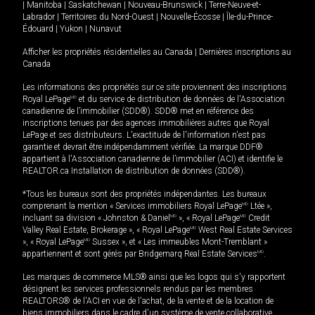
|
Manitoba
|
Saskatchewan
|
Nouveau-Brunswick
|
Terre-Neuve-et-
Labrador
|
Territoires du Nord-Ouest
|
Nouvelle-Écosse
|
Île-du-Prince-
Édouard
|
Yukon
|
Nunavut
Afficher les propriétés résidentielles au Canada
|
Dernières inscriptions au
Canada
Les informations des propriétés sur ce site proviennent des inscriptions
Royal LePage
MD
et du service de distribution de données de l'Association
canadienne de l’immobilier (SDD®). SDD® met en référence des
inscriptions tenues par des agences immobilières autres que Royal
LePage et ses distributeurs. L'exactitude de l'information n'est pas
garantie et devrait être indépendamment vérifiée. La marque DDF®
appartient à l'Association canadienne de l’immobilier (ACI) et identifie le
REALTOR.ca Installation de distribution de données (SDD®).
*Tous les bureaux sont des propriétés indépendantes. Les bureaux
comprenant la mention « Services immobiliers Royal LePage
MD
Ltée »,
incluant sa division « Johnston & Daniel
MD
», « Royal LePage
MD
Credit
Valley Real Estate, Brokerage », « Royal LePage
MD
West Real Estate Services
», « Royal LePage
MD
Sussex », et « Les immeubles Mont-Tremblant »
appartiennent et sont gérés par Bridgemarq Real Estate Services
MD
.
Les marques de commerce MLS® ainsi que les logos qui s'y rapportent
désignent les services professionnels rendus par les membres
REALTORS® de l'ACI en vue de l'achat, de la vente et de la location de
biens immobiliers dans le cadre d'un système de vente collaborative.