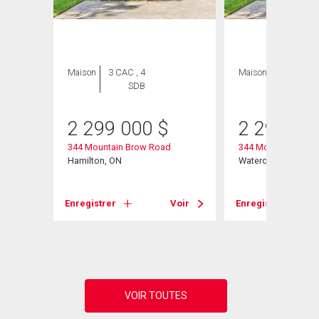
Maison
3 CAC , 4
Maison
3 CAC , 4
SDB
SDB
2 299 000
$
2 299 00
344 Mountain Brow Road
344 Mountain Brow
Hamilton, ON
Waterdown, ON
Voir
Enregistrer
Voir
Enregistrer