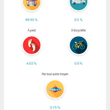
89.93 %
0.3 %
À pied
À bicyclette
4.02 %
0.0 %
Par tout autre moyen
5.75 %