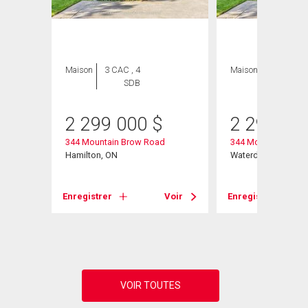
Maison
3 CAC , 4
Maison
3 CAC , 4
SDB
SDB
2 299 000
$
2 299 00
344 Mountain Brow Road
344 Mountain Brow
Hamilton, ON
Waterdown, ON
Voir
Enregistrer
Voir
Enregistrer