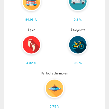
89.93 %
0.3 %
À pied
À bicyclette
4.02 %
0.0 %
Par tout autre moyen
5.75 %