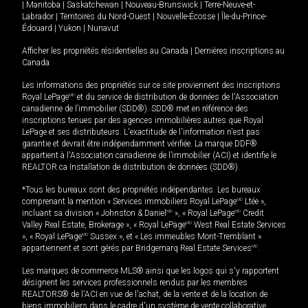
|
Manitoba
|
Saskatchewan
|
Nouveau-Brunswick
|
Terre-Neuve-et-
Labrador
|
Territoires du Nord-Ouest
|
Nouvelle-Écosse
|
Île-du-Prince-
Édouard
|
Yukon
|
Nunavut
Afficher les propriétés résidentielles au Canada
|
Dernières inscriptions au
Canada
Les informations des propriétés sur ce site proviennent des inscriptions
Royal LePage
MD
et du service de distribution de données de l'Association
canadienne de l’immobilier (SDD®). SDD® met en référence des
inscriptions tenues par des agences immobilières autres que Royal
LePage et ses distributeurs. L'exactitude de l'information n'est pas
garantie et devrait être indépendamment vérifiée. La marque DDF®
appartient à l'Association canadienne de l’immobilier (ACI) et identifie le
REALTOR.ca Installation de distribution de données (SDD®).
*Tous les bureaux sont des propriétés indépendantes. Les bureaux
comprenant la mention « Services immobiliers Royal LePage
MD
Ltée »,
incluant sa division « Johnston & Daniel
MD
», « Royal LePage
MD
Credit
Valley Real Estate, Brokerage », « Royal LePage
MD
West Real Estate Services
», « Royal LePage
MD
Sussex », et « Les immeubles Mont-Tremblant »
appartiennent et sont gérés par Bridgemarq Real Estate Services
MD
.
Les marques de commerce MLS® ainsi que les logos qui s'y rapportent
désignent les services professionnels rendus par les membres
REALTORS® de l'ACI en vue de l'achat, de la vente et de la location de
biens immobiliers dans le cadre d'un système de vente collaborative.