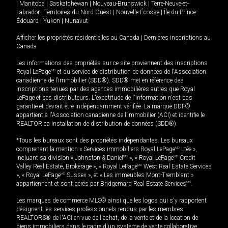
|
Manitoba
|
Saskatchewan
|
Nouveau-Brunswick
|
Terre-Neuve-et-
Labrador
|
Territoires du Nord-Ouest
|
Nouvelle-Écosse
|
Île-du-Prince-
Édouard
|
Yukon
|
Nunavut
Afficher les propriétés résidentielles au Canada
|
Dernières inscriptions au
Canada
Les informations des propriétés sur ce site proviennent des inscriptions
Royal LePage
MD
et du service de distribution de données de l'Association
canadienne de l’immobilier (SDD®). SDD® met en référence des
inscriptions tenues par des agences immobilières autres que Royal
LePage et ses distributeurs. L'exactitude de l'information n'est pas
garantie et devrait être indépendamment vérifiée. La marque DDF®
appartient à l'Association canadienne de l’immobilier (ACI) et identifie le
REALTOR.ca Installation de distribution de données (SDD®).
*Tous les bureaux sont des propriétés indépendantes. Les bureaux
comprenant la mention « Services immobiliers Royal LePage
MD
Ltée »,
incluant sa division « Johnston & Daniel
MD
», « Royal LePage
MD
Credit
Valley Real Estate, Brokerage », « Royal LePage
MD
West Real Estate Services
», « Royal LePage
MD
Sussex », et « Les immeubles Mont-Tremblant »
appartiennent et sont gérés par Bridgemarq Real Estate Services
MD
.
Les marques de commerce MLS® ainsi que les logos qui s'y rapportent
désignent les services professionnels rendus par les membres
REALTORS® de l'ACI en vue de l'achat, de la vente et de la location de
biens immobiliers dans le cadre d'un système de vente collaborative.