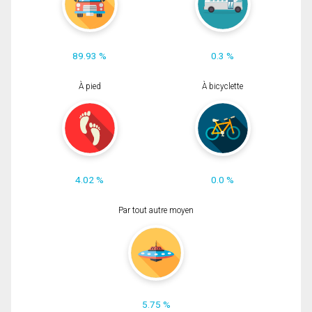
89.93 %
0.3 %
À pied
À bicyclette
4.02 %
0.0 %
Par tout autre moyen
5.75 %