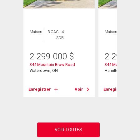
ION
Maison
3 CAC , 4
Maison
3 CAC , 4
SDB
SDB
2 299 000
$
2 299 00
344 Mountain Brow Road
344 Mountain Brow
Waterdown, ON
Hamilton, ON
# 101
Enregistrer
Voir
Enregistrer
Voir