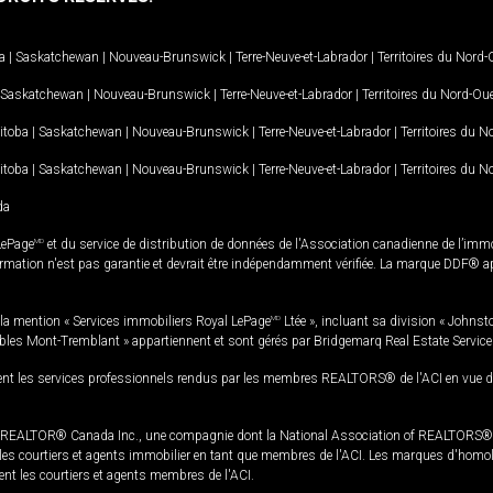
a
|
Saskatchewan
|
Nouveau-Brunswick
|
Terre-Neuve-et-Labrador
|
Territoires du Nord
Saskatchewan
|
Nouveau-Brunswick
|
Terre-Neuve-et-Labrador
|
Territoires du Nord-Ou
itoba
|
Saskatchewan
|
Nouveau-Brunswick
|
Terre-Neuve-et-Labrador
|
Territoires du 
itoba
|
Saskatchewan
|
Nouveau-Brunswick
|
Terre-Neuve-et-Labrador
|
Territoires du 
da
LePage
MD
et du service de distribution de données de l'Association canadienne de l’im
rmation n'est pas garantie et devrait être indépendamment vérifiée. La marque DDF® appa
la mention « Services immobiliers Royal LePage
MD
Ltée », incluant sa division « Johnst
bles Mont-Tremblant » appartiennent et sont gérés par Bridgemarq Real Estate Servic
 les services professionnels rendus par les membres REALTORS® de l'ACI en vue de l'a
TOR® Canada Inc., une compagnie dont la National Association of REALTORS® et l'
s courtiers et agents immobilier en tant que membres de l'ACI. Les marques d'homolog
ssent les courtiers et agents membres de l'ACI.