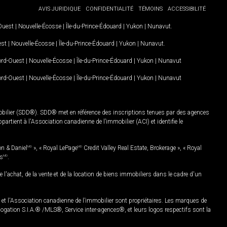
AVIS JURIDIQUE
CONFIDENTIALITÉ
TÉMOINS
ACCESSIBILITÉ
-Ouest
|
Nouvelle-Écosse
|
Île-du-Prince-Édouard
|
Yukon
|
Nunavut
.
est
|
Nouvelle-Écosse
|
Île-du-Prince-Édouard
|
Yukon
|
Nunavut
.
Nord-Ouest
|
Nouvelle-Écosse
|
Île-du-Prince-Édouard
|
Yukon
|
Nunavut
Nord-Ouest
|
Nouvelle-Écosse
|
Île-du-Prince-Édouard
|
Yukon
|
Nunavut
mobilier (SDD®). SDD® met en référence des inscriptions tenues par des agences
rtient à l'Association canadienne de l’immobilier (ACI) et identifie le
on & Daniel
MD
», « Royal LePage
MD
Credit Valley Real Estate, Brokerage », « Royal
es
MD
.
chat, de la vente et de la location de biens immobiliers dans le cadre d'un
Association canadienne de l’immobilier sont propriétaires. Les marques de
ation S.I.A.® /MLS®, Service inter-agences®, et leurs logos respectifs sont la