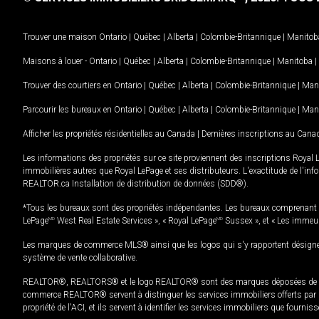
Trouver une maison
Ontario
|
Québec
|
Alberta
|
Colombie-Britannique
|
Manitob
Maisons à louer -
Ontario
|
Québec
|
Alberta
|
Colombie-Britannique
|
Manitoba
|
Trouver des courtiers en
Ontario
|
Québec
|
Alberta
|
Colombie-Britannique
|
Man
Parcourir les bureaux en
Ontario
|
Québec
|
Alberta
|
Colombie-Britannique
|
Man
Afficher les propriétés résidentielles au Canada
|
Dernières inscriptions au Cana
Les informations des propriétés sur ce site proviennent des inscriptions Royal 
immobilières autres que Royal LePage et ses distributeurs. L'exactitude de l'info
REALTOR.ca Installation de distribution de données (SDD®).
*Tous les bureaux sont des propriétés indépendantes. Les bureaux comprenant 
LePage
MD
West Real Estate Services », « Royal LePage
MD
Sussex », et « Les immeu
Les marques de commerce MLS® ainsi que les logos qui s'y rapportent désignent
système de vente collaborative.
REALTOR®, REALTORS® et le logo REALTOR® sont des marques déposées de REAL
commerce REALTOR® servent à distinguer les services immobiliers offerts par le
propriété de l'ACI, et ils servent à identifier les services immobiliers que fourni