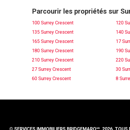
Parcourir les propriétés sur S
100 Surrey Crescent
120 Su
135 Surrey Crescent
140 Su
165 Surrey Crescent
17 Sur
180 Surrey Crescent
190 Su
210 Surrey Crescent
220 Su
27 Surrey Crescent
30 Sur
60 Surrey Crescent
8 Surr
© SERVICES IMMOBILIERS BRIDGEMARQ
, 2026.
TOUS D
MD