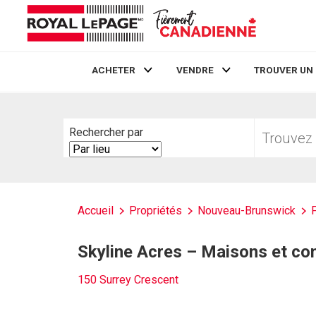
ACHETER
VENDRE
TROUVER UN
Live
En Direct
Trouvez
Rechercher par
votre
Search
foyer
By
Accueil
Propriétés
Nouveau-Brunswick
Skyline Acres – Maisons et co
150 Surrey Crescent