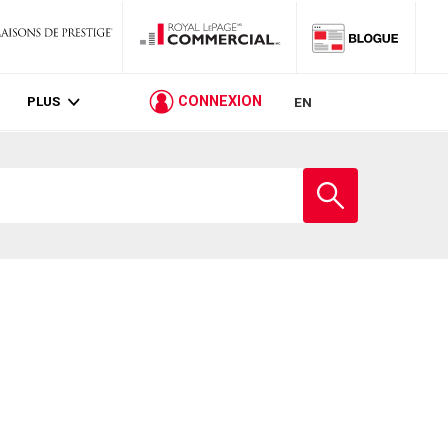
PLUS
CONNEXION
EN
Entrez
le
nom
de
l'école