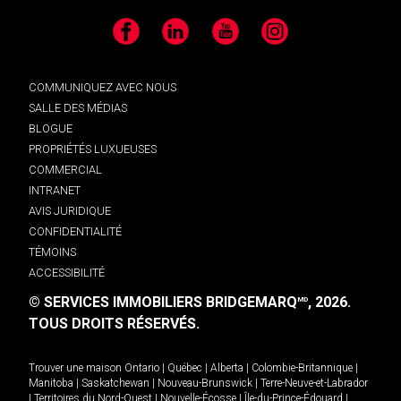
Facebook
LinkedIn
YouTube
Instagram
COMMUNIQUEZ AVEC NOUS
SALLE DES MÉDIAS
BLOGUE
PROPRIÉTÉS LUXUEUSES
COMMERCIAL
INTRANET
AVIS JURIDIQUE
CONFIDENTIALITÉ
TÉMOINS
ACCESSIBILITÉ
© SERVICES IMMOBILIERS BRIDGEMARQ
, 2026.
MD
TOUS DROITS RÉSERVÉS.
Trouver une maison
Ontario
|
Québec
|
Alberta
|
Colombie-Britannique
|
Manitoba
|
Saskatchewan
|
Nouveau-Brunswick
|
Terre-Neuve-et-Labrador
|
Territoires du Nord-Ouest
|
Nouvelle-Écosse
|
Île-du-Prince-Édouard
|