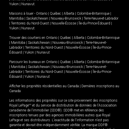
Yukon
|
Nunavut
.
Maisons à louer -
Ontario
|
Québec
|
Alberta
|
Colombie-Britannique
|
Manitoba
|
Saskatchewan
|
Nouveau-Brunswick
|
Terre-Neuve-et-Labrador
|
Territoires du Nord-Ouest
|
Nouvelle-Écosse
|
Île-du-Prince-Édouard
|
Yukon
|
Nunavut
.
Trouver des courtiers en
Ontario
|
Québec
|
Alberta
|
Colombie-Britannique
|
Manitoba
|
Saskatchewan
|
Nouveau-Brunswick
|
Terre-Neuve-et-
Labrador
|
Territoires du Nord-Ouest
|
Nouvelle-Écosse
|
Île-du-Prince-
Édouard
|
Yukon
|
Nunavut
Parcourir les bureaux en
Ontario
|
Québec
|
Alberta
|
Colombie-Britannique
|
Manitoba
|
Saskatchewan
|
Nouveau-Brunswick
|
Terre-Neuve-et-
Labrador
|
Territoires du Nord-Ouest
|
Nouvelle-Écosse
|
Île-du-Prince-
Édouard
|
Yukon
|
Nunavut
Afficher les propriétés résidentielles au Canada
|
Dernières inscriptions au
Canada
Les informations des propriétés sur ce site proviennent des inscriptions
Royal LePage
MD
et du service de distribution de données de l'Association
canadienne de l’immobilier (SDD®). SDD® met en référence des
inscriptions tenues par des agences immobilières autres que Royal
LePage et ses distributeurs. L'exactitude de l'information n'est pas
garantie et devrait être indépendamment vérifiée. La marque DDF®