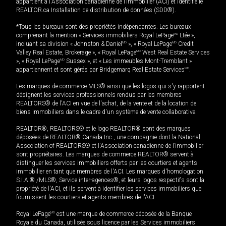
appartient à l'Association canadienne de l’immobilier (ACI) et identifie le
REALTOR.ca Installation de distribution de données (SDD®).
*Tous les bureaux sont des propriétés indépendantes. Les bureaux
comprenant la mention « Services immobiliers Royal LePage
MD
Ltée »,
incluant sa division « Johnston & Daniel
MD
», « Royal LePage
MD
Credit
Valley Real Estate, Brokerage », « Royal LePage
MD
West Real Estate Services
», « Royal LePage
MD
Sussex », et « Les immeubles Mont-Tremblant »
appartiennent et sont gérés par Bridgemarq Real Estate Services
MD
.
Les marques de commerce MLS® ainsi que les logos qui s'y rapportent
désignent les services professionnels rendus par les membres
REALTORS® de l'ACI en vue de l'achat, de la vente et de la location de
biens immobiliers dans le cadre d'un système de vente collaborative.
REALTOR®, REALTORS® et le logo REALTOR® sont des marques
déposées de REALTOR® Canada Inc., une compagnie dont la National
Association of REALTORS® et l'Association canadienne de l’immobilier
sont propriétaires. Les marques de commerce REALTOR® servent à
distinguer les services immobiliers offerts par les courtiers et agents
immobilier en tant que membres de l'ACI. Les marques d'homologation
S.I.A.® /MLS®, Service inter-agences®, et leurs logos respectifs sont la
propriété de l'ACI, et ils servent à identifier les services immobiliers que
fournissent les courtiers et agents membres de l'ACI.
Royal LePage
MD
est une marque de commerce déposée de la Banque
Royale du Canada, utilisée sous licence par les Services immobiliers