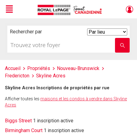
Menu
Live
En Direct
Rechercher par
Search
By
Trouvez
Entrez
votre
le
foyer
nom
de
l'école
Accueil
Propriétés
Nouveau-Brunswick
Fredericton
Skyline Acres
Skyline Acres Inscriptions de propriétés par rue
Afficher toutes les
maisons et les condos à vendre dans Skyline
Acres
Biggs Street
1 inscription active
Birmingham Court
1 inscription active