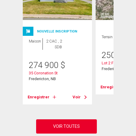
NOUVELLE INSCRIPTION
Terrain
Maison
2 CAC , 2
SDB
250 000
274 900
$
Lot 2 Fisher Ave
Fredericton, NB
35 Coronation St
Fredericton, NB
Enregistrer
Voir
Enregistrer
Voir