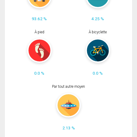
93.62 %
4.25 %
À pied
À bicyclette
0.0 %
0.0 %
Par tout autre moyen
2.13 %