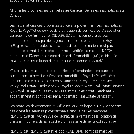
Édouard
|
Yukon
|
Nunavut
Afficher les propriétés résidentielles au Canada
|
Dernières inscriptions au
Canada
Les informations des propriétés sur ce site proviennent des inscriptions
Royal LePage
MD
et du service de distribution de données de l'Association
canadienne de l’immobilier (SDD®). SDD® met en référence des
inscriptions tenues par des agences immobilières autres que Royal
LePage et ses distributeurs. L'exactitude de l'information n'est pas
garantie et devrait être indépendamment vérifiée. La marque DDF®
appartient à l'Association canadienne de l’immobilier (ACI) et identifie le
REALTOR.ca Installation de distribution de données (SDD®).
*Tous les bureaux sont des propriétés indépendantes. Les bureaux
comprenant la mention « Services immobiliers Royal LePage
MD
Ltée »,
incluant sa division « Johnston & Daniel
MD
», « Royal LePage
MD
Credit
Valley Real Estate, Brokerage », « Royal LePage
MD
West Real Estate Services
», « Royal LePage
MD
Sussex », et « Les immeubles Mont-Tremblant »
appartiennent et sont gérés par Bridgemarq Real Estate Services
MD
.
Les marques de commerce MLS® ainsi que les logos qui s'y rapportent
désignent les services professionnels rendus par les membres
REALTORS® de l'ACI en vue de l'achat, de la vente et de la location de
biens immobiliers dans le cadre d'un système de vente collaborative.
REALTOR®, REALTORS® et le logo REALTOR® sont des marques