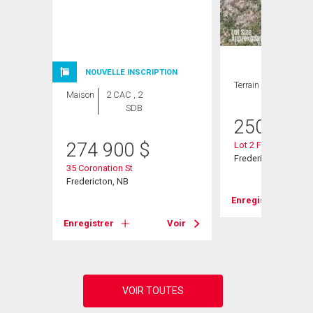
NOUVELLE INSCRIPTION
Terrain
Maison
2 CAC , 2
SDB
250 000
274 900
$
Lot 2 Fisher Ave
Fredericton, NB
35 Coronation St
Fredericton, NB
Enregistrer
Voir
Enregistrer
Voir