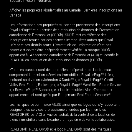
Édouard
|
Yukon
|
Nunavut
Afficher les propriétés résidentielles au Canada
|
Dernières inscriptions au
Canada
Les informations des propriétés sur ce site proviennent des inscriptions
Royal LePage
MD
et du service de distribution de données de l'Association
canadienne de l’immobilier (SDD®). SDD® met en référence des
inscriptions tenues par des agences immobilières autres que Royal
LePage et ses distributeurs. L'exactitude de l'information n'est pas
garantie et devrait être indépendamment vérifiée. La marque DDF®
appartient à l'Association canadienne de l’immobilier (ACI) et identifie le
REALTOR.ca Installation de distribution de données (SDD®).
*Tous les bureaux sont des propriétés indépendantes. Les bureaux
comprenant la mention « Services immobiliers Royal LePage
MD
Ltée »,
incluant sa division « Johnston & Daniel
MD
», « Royal LePage
MD
Credit
Valley Real Estate, Brokerage », « Royal LePage
MD
West Real Estate Services
», « Royal LePage
MD
Sussex », et « Les immeubles Mont-Tremblant »
appartiennent et sont gérés par Bridgemarq Real Estate Services
MD
.
Les marques de commerce MLS® ainsi que les logos qui s'y rapportent
désignent les services professionnels rendus par les membres
REALTORS® de l'ACI en vue de l'achat, de la vente et de la location de
biens immobiliers dans le cadre d'un système de vente collaborative.
REALTOR®, REALTORS® et le logo REALTOR® sont des marques