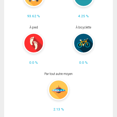
93.62 %
4.25 %
À pied
À bicyclette
0.0 %
0.0 %
Par tout autre moyen
2.13 %