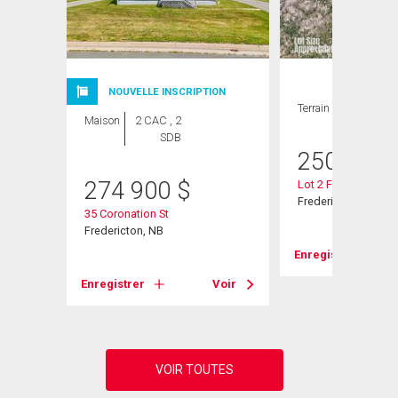
NOUVELLE INSCRIPTION
Terrain
Maison
2 CAC , 2
SDB
250 000
274 900
$
Lot 2 Fisher Ave
Fredericton, NB
35 Coronation St
Fredericton, NB
Enregistrer
Voir
Enregistrer
Voir