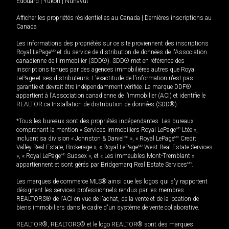
Édouard
|
Yukon
|
Nunavut
Afficher les propriétés résidentielles au Canada
|
Dernières inscriptions au
Canada
Les informations des propriétés sur ce site proviennent des inscriptions
Royal LePage
MD
et du service de distribution de données de l'Association
canadienne de l’immobilier (SDD®). SDD® met en référence des
inscriptions tenues par des agences immobilières autres que Royal
LePage et ses distributeurs. L'exactitude de l'information n'est pas
garantie et devrait être indépendamment vérifiée. La marque DDF®
appartient à l'Association canadienne de l’immobilier (ACI) et identifie le
REALTOR.ca Installation de distribution de données (SDD®).
*Tous les bureaux sont des propriétés indépendantes. Les bureaux
comprenant la mention « Services immobiliers Royal LePage
MD
Ltée »,
incluant sa division « Johnston & Daniel
MD
», « Royal LePage
MD
Credit
Valley Real Estate, Brokerage », « Royal LePage
MD
West Real Estate Services
», « Royal LePage
MD
Sussex », et « Les immeubles Mont-Tremblant »
appartiennent et sont gérés par Bridgemarq Real Estate Services
MD
.
Les marques de commerce MLS® ainsi que les logos qui s'y rapportent
désignent les services professionnels rendus par les membres
REALTORS® de l'ACI en vue de l'achat, de la vente et de la location de
biens immobiliers dans le cadre d'un système de vente collaborative.
REALTOR®, REALTORS® et le logo REALTOR® sont des marques