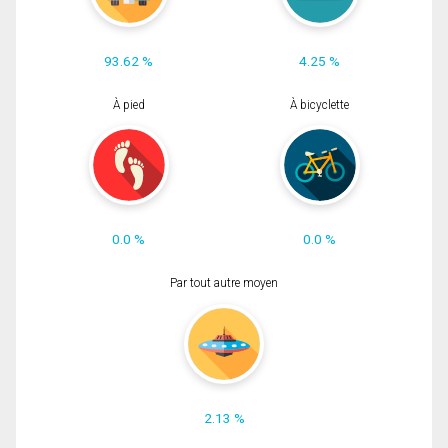
93.62 %
4.25 %
À pied
À bicyclette
0.0 %
0.0 %
Par tout autre moyen
2.13 %