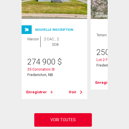
NOUVELLE INSCRIPTION
Terrain
Maison
2 CAC , 2
SDB
250 000
274 900
$
Lot 2 Fisher Ave
Fredericton, NB
35 Coronation St
Fredericton, NB
Enregistrer
Voir
Enregistrer
Voir