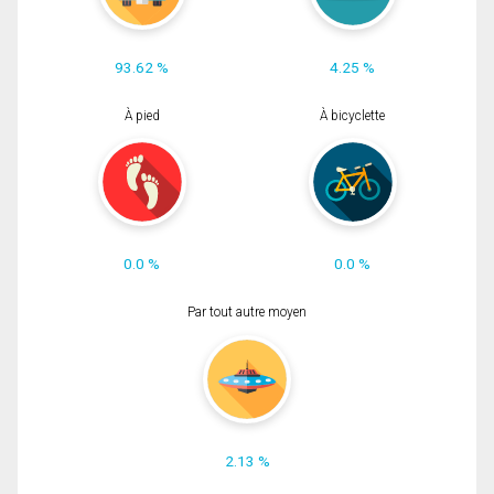
93.62 %
4.25 %
À pied
À bicyclette
0.0 %
0.0 %
Par tout autre moyen
2.13 %