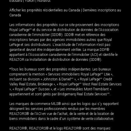
Édouard
|
Yukon
|
Nunavut
Afficher les propriétés résidentielles au Canada
|
Dernières inscriptions au
Canada
Les informations des propriétés sur ce site proviennent des inscriptions
Royal LePage
MD
et du service de distribution de données de l'Association
canadienne de l’immobilier (SDD®). SDD® met en référence des
inscriptions tenues par des agences immobilières autres que Royal
LePage et ses distributeurs. L'exactitude de l'information n'est pas
garantie et devrait être indépendamment vérifiée. La marque DDF®
appartient à l'Association canadienne de l’immobilier (ACI) et identifie le
REALTOR.ca Installation de distribution de données (SDD®).
*Tous les bureaux sont des propriétés indépendantes. Les bureaux
comprenant la mention « Services immobiliers Royal LePage
MD
Ltée »,
incluant sa division « Johnston & Daniel
MD
», « Royal LePage
MD
Credit
Valley Real Estate, Brokerage », « Royal LePage
MD
West Real Estate Services
», « Royal LePage
MD
Sussex », et « Les immeubles Mont-Tremblant »
appartiennent et sont gérés par Bridgemarq Real Estate Services
MD
.
Les marques de commerce MLS® ainsi que les logos qui s'y rapportent
désignent les services professionnels rendus par les membres
REALTORS® de l'ACI en vue de l'achat, de la vente et de la location de
biens immobiliers dans le cadre d'un système de vente collaborative.
REALTOR®, REALTORS® et le logo REALTOR® sont des marques