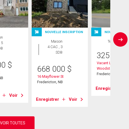
NOUVELLE INSCRIPTION
NOUVELLE INS
on
Maison
Terrain
 5
4 CAC , 3
DB
SDB
325 000
00
$
Vacant Land
668 000
$
Woodstock/Prospec
t
Fredericton, NB
16 Mayflower St
NB
Fredericton, NB
Enregistrer
Voir
Enregistrer
Voir