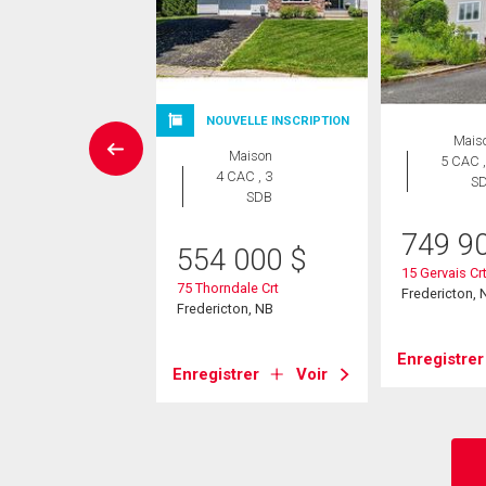
UVELLE INSCRIPTION
NOUVELLE INSCRIPTION
Mais
Maison
Maison
5 CAC ,
 CAC , 4
4 CAC , 3
S
SDB
SDB
749 9
9 900
$
554 000
$
15 Gervais Cr
urn Crt
75 Thorndale Crt
Fredericton, 
cton, NB
Fredericton, NB
Enregistrer
strer
Voir
Enregistrer
Voir