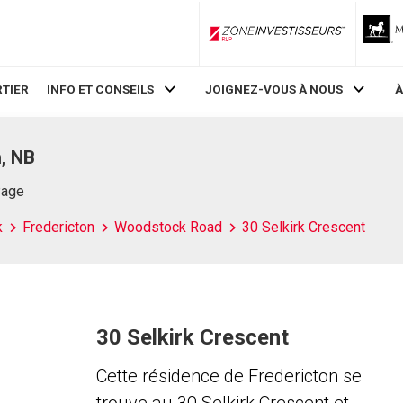
ZoneInvestisseurs RLP
TIER
INFO ET CONSEILS
JOIGNEZ-VOUS À NOUS
À
n, NB
Page
k
Fredericton
Woodstock Road
30 Selkirk Crescent
30 Selkirk Crescent
Cette résidence de Fredericton se