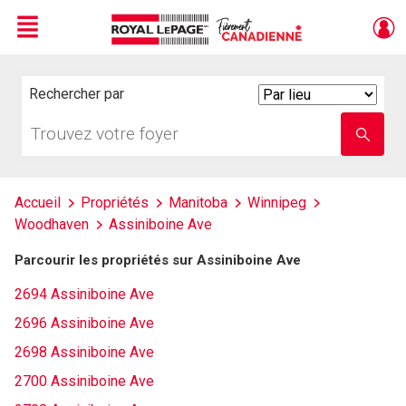
Menu
Live
En Direct
Rechercher par
Search
By
Trouvez
Entrez
votre
le
foyer
nom
de
l'école
Accueil
Propriétés
Manitoba
Winnipeg
Woodhaven
Assiniboine Ave
Parcourir les propriétés sur Assiniboine Ave
2694 Assiniboine Ave
2696 Assiniboine Ave
2698 Assiniboine Ave
2700 Assiniboine Ave