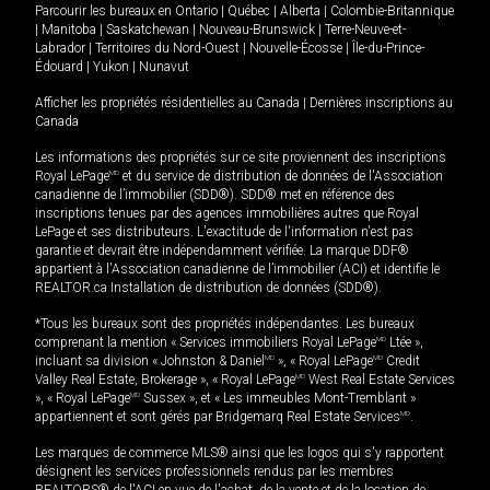
Parcourir les bureaux en
Ontario
|
Québec
|
Alberta
|
Colombie-Britannique
|
Manitoba
|
Saskatchewan
|
Nouveau-Brunswick
|
Terre-Neuve-et-
Labrador
|
Territoires du Nord-Ouest
|
Nouvelle-Écosse
|
Île-du-Prince-
Édouard
|
Yukon
|
Nunavut
Afficher les propriétés résidentielles au Canada
|
Dernières inscriptions au
Canada
Les informations des propriétés sur ce site proviennent des inscriptions
Royal LePage
MD
et du service de distribution de données de l'Association
canadienne de l’immobilier (SDD®). SDD® met en référence des
inscriptions tenues par des agences immobilières autres que Royal
LePage et ses distributeurs. L'exactitude de l'information n'est pas
garantie et devrait être indépendamment vérifiée. La marque DDF®
appartient à l'Association canadienne de l’immobilier (ACI) et identifie le
REALTOR.ca Installation de distribution de données (SDD®).
*Tous les bureaux sont des propriétés indépendantes. Les bureaux
comprenant la mention « Services immobiliers Royal LePage
MD
Ltée »,
incluant sa division « Johnston & Daniel
MD
», « Royal LePage
MD
Credit
Valley Real Estate, Brokerage », « Royal LePage
MD
West Real Estate Services
», « Royal LePage
MD
Sussex », et « Les immeubles Mont-Tremblant »
appartiennent et sont gérés par Bridgemarq Real Estate Services
MD
.
Les marques de commerce MLS® ainsi que les logos qui s'y rapportent
désignent les services professionnels rendus par les membres
REALTORS® de l'ACI en vue de l'achat, de la vente et de la location de