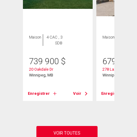
Maison
4 CAC , 3
Maison
3 CAC , 3
SDB
SDB
739 900
$
679 900
20 Oakdale Dr
278 Laxdal Road
Winnipeg, MB
Winnipeg, MB
Enregistrer
Voir
Enregistrer
Voir