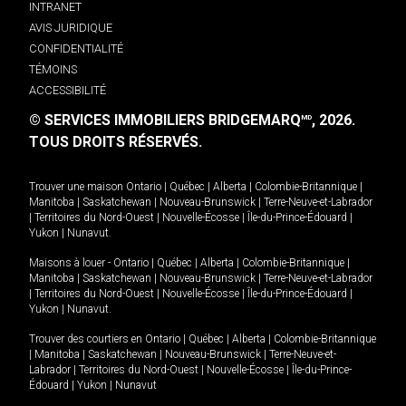
INTRANET
AVIS JURIDIQUE
CONFIDENTIALITÉ
TÉMOINS
ACCESSIBILITÉ
© SERVICES IMMOBILIERS BRIDGEMARQ
, 2026.
MD
TOUS DROITS RÉSERVÉS.
Trouver une maison
Ontario
|
Québec
|
Alberta
|
Colombie-Britannique
|
Manitoba
|
Saskatchewan
|
Nouveau-Brunswick
|
Terre-Neuve-et-Labrador
|
Territoires du Nord-Ouest
|
Nouvelle-Écosse
|
Île-du-Prince-Édouard
|
Yukon
|
Nunavut
.
Maisons à louer -
Ontario
|
Québec
|
Alberta
|
Colombie-Britannique
|
Manitoba
|
Saskatchewan
|
Nouveau-Brunswick
|
Terre-Neuve-et-Labrador
|
Territoires du Nord-Ouest
|
Nouvelle-Écosse
|
Île-du-Prince-Édouard
|
Yukon
|
Nunavut
.
Trouver des courtiers en
Ontario
|
Québec
|
Alberta
|
Colombie-Britannique
|
Manitoba
|
Saskatchewan
|
Nouveau-Brunswick
|
Terre-Neuve-et-
Labrador
|
Territoires du Nord-Ouest
|
Nouvelle-Écosse
|
Île-du-Prince-
Édouard
|
Yukon
|
Nunavut