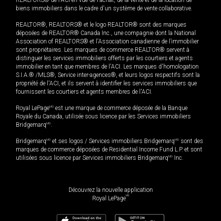
biens immobiliers dans le cadre d'un système de vente collaborative.
REALTOR®, REALTORS® et le logo REALTOR® sont des marques
déposées de REALTOR® Canada Inc., une compagnie dont la National
Association of REALTORS® et l'Association canadienne de l’immobilier
sont propriétaires. Les marques de commerce REALTOR® servent à
distinguer les services immobiliers offerts par les courtiers et agents
immobilier en tant que membres de l'ACI. Les marques d'homologation
S.I.A.® /MLS®, Service inter-agences®, et leurs logos respectifs sont la
propriété de l'ACI, et ils servent à identifier les services immobiliers que
fournissent les courtiers et agents membres de l'ACI.
Royal LePage
MD
est une marque de commerce déposée de la Banque
Royale du Canada, utilisée sous licence par les Services immobiliers
Bridgemarq
MD
.
Bridgemarq
MD
et ses logos / Services immobiliers Bridgemarq
MD
sont des
marques de commerce déposées de Residential Income Fund L.P. et sont
utilisées sous licence par Services immobiliers Bridgemarq
MD
Inc.
Découvrez la nouvelle application
MD
Royal LePage