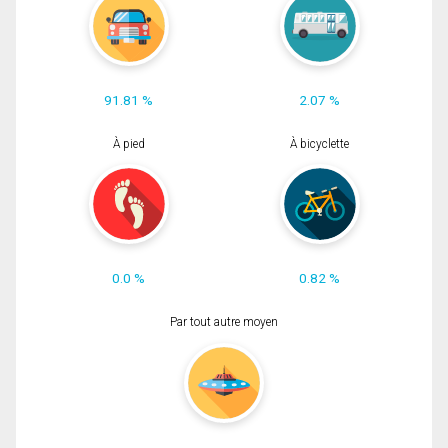
91.81 %
2.07 %
À pied
À bicyclette
0.0 %
0.82 %
Par tout autre moyen