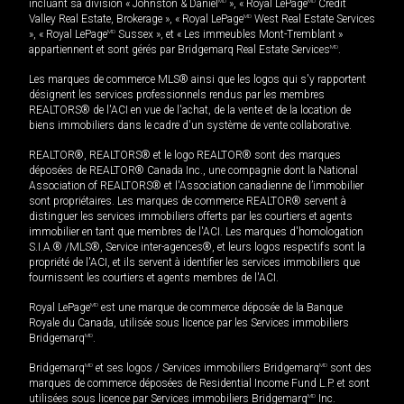
incluant sa division « Johnston & Daniel
MD
», « Royal LePage
MD
Credit
Valley Real Estate, Brokerage », « Royal LePage
MD
West Real Estate Services
», « Royal LePage
MD
Sussex », et « Les immeubles Mont-Tremblant »
appartiennent et sont gérés par Bridgemarq Real Estate Services
MD
.
Les marques de commerce MLS® ainsi que les logos qui s'y rapportent
désignent les services professionnels rendus par les membres
REALTORS® de l'ACI en vue de l'achat, de la vente et de la location de
biens immobiliers dans le cadre d'un système de vente collaborative.
REALTOR®, REALTORS® et le logo REALTOR® sont des marques
déposées de REALTOR® Canada Inc., une compagnie dont la National
Association of REALTORS® et l'Association canadienne de l’immobilier
sont propriétaires. Les marques de commerce REALTOR® servent à
distinguer les services immobiliers offerts par les courtiers et agents
immobilier en tant que membres de l'ACI. Les marques d'homologation
S.I.A.® /MLS®, Service inter-agences®, et leurs logos respectifs sont la
propriété de l'ACI, et ils servent à identifier les services immobiliers que
fournissent les courtiers et agents membres de l'ACI.
Royal LePage
MD
est une marque de commerce déposée de la Banque
Royale du Canada, utilisée sous licence par les Services immobiliers
Bridgemarq
MD
.
Bridgemarq
MD
et ses logos / Services immobiliers Bridgemarq
MD
sont des
marques de commerce déposées de Residential Income Fund L.P. et sont
utilisées sous licence par Services immobiliers Bridgemarq
MD
Inc.