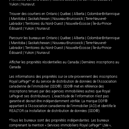
Yukon
|
Nunavut
.
Trouver des courtiers en
Ontario
|
Québec
|
Alberta
|
Colombie-Britannique
|
Manitoba
|
Saskatchewan
|
Nouveau-Brunswick
|
Terre-Neuve-et-
Labrador
|
Territoires du Nord-Ouest
|
Nouvelle-Écosse
|
Île-du-Prince-
Édouard
|
Yukon
|
Nunavut
Parcourir les bureaux en
Ontario
|
Québec
|
Alberta
|
Colombie-Britannique
|
Manitoba
|
Saskatchewan
|
Nouveau-Brunswick
|
Terre-Neuve-et-
Labrador
|
Territoires du Nord-Ouest
|
Nouvelle-Écosse
|
Île-du-Prince-
Édouard
|
Yukon
|
Nunavut
Afficher les propriétés résidentielles au Canada
|
Dernières inscriptions au
Canada
Les informations des propriétés sur ce site proviennent des inscriptions
Royal LePage
MD
et du service de distribution de données de l'Association
canadienne de l’immobilier (SDD®). SDD® met en référence des
inscriptions tenues par des agences immobilières autres que Royal
LePage et ses distributeurs. L'exactitude de l'information n'est pas
garantie et devrait être indépendamment vérifiée. La marque DDF®
appartient à l'Association canadienne de l’immobilier (ACI) et identifie le
REALTOR.ca Installation de distribution de données (SDD®).
*Tous les bureaux sont des propriétés indépendantes. Les bureaux
comprenant la mention « Services immobiliers Royal LePage
MD
Ltée »,