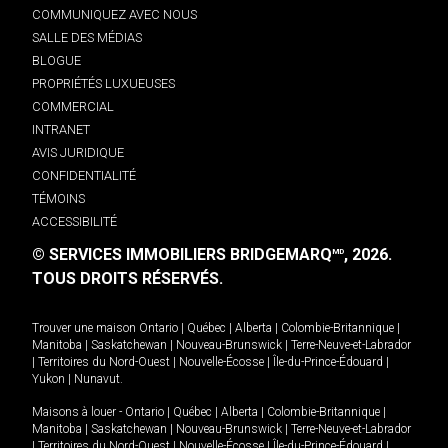
COMMUNIQUEZ AVEC NOUS
SALLE DES MÉDIAS
BLOGUE
PROPRIÉTÉS LUXUEUSES
COMMERCIAL
INTRANET
AVIS JURIDIQUE
CONFIDENTIALITÉ
TÉMOINS
ACCESSIBILITÉ
© SERVICES IMMOBILIERS BRIDGEMARQ
, 2026.
MD
TOUS DROITS RÉSERVÉS.
Trouver une maison
Ontario
|
Québec
|
Alberta
|
Colombie-Britannique
|
Manitoba
|
Saskatchewan
|
Nouveau-Brunswick
|
Terre-Neuve-et-Labrador
|
Territoires du Nord-Ouest
|
Nouvelle-Écosse
|
Île-du-Prince-Édouard
|
Yukon
|
Nunavut
.
Maisons à louer -
Ontario
|
Québec
|
Alberta
|
Colombie-Britannique
|
Manitoba
|
Saskatchewan
|
Nouveau-Brunswick
|
Terre-Neuve-et-Labrador
|
Territoires du Nord-Ouest
|
Nouvelle-Écosse
|
Île-du-Prince-Édouard
|