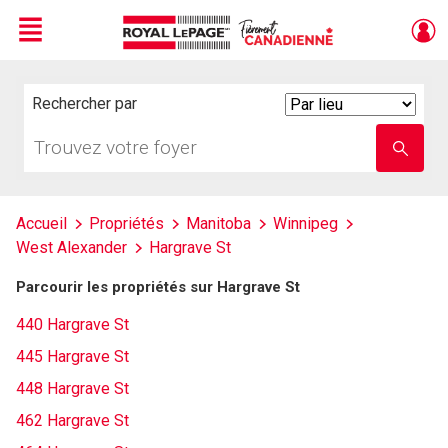
Menu
Live
En Direct
Rechercher par
Search
By
Trouvez
Entrez
votre
le
foyer
nom
de
l'école
Accueil
Propriétés
Manitoba
Winnipeg
West Alexander
Hargrave St
Parcourir les propriétés sur Hargrave St
440 Hargrave St
445 Hargrave St
448 Hargrave St
462 Hargrave St