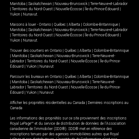
Manitoba
|
Saskatchewan
|
Nouveau-Brunswick
|
Terre-Neuve-et-Labrador
|
Territoires du Nord-Ouest
|
Nouvelle-Écosse
|
Île-du-Prince-Édouard
|
Yukon
|
Nunavut
.
Maisons à louer -
Ontario
|
Québec
|
Alberta
|
Colombie-Britannique
|
Manitoba
|
Saskatchewan
|
Nouveau-Brunswick
|
Terre-Neuve-et-Labrador
|
Territoires du Nord-Ouest
|
Nouvelle-Écosse
|
Île-du-Prince-Édouard
|
Yukon
|
Nunavut
.
Trouver des courtiers en
Ontario
|
Québec
|
Alberta
|
Colombie-Britannique
|
Manitoba
|
Saskatchewan
|
Nouveau-Brunswick
|
Terre-Neuve-et-
Labrador
|
Territoires du Nord-Ouest
|
Nouvelle-Écosse
|
Île-du-Prince-
Édouard
|
Yukon
|
Nunavut
Parcourir les bureaux en
Ontario
|
Québec
|
Alberta
|
Colombie-Britannique
|
Manitoba
|
Saskatchewan
|
Nouveau-Brunswick
|
Terre-Neuve-et-
Labrador
|
Territoires du Nord-Ouest
|
Nouvelle-Écosse
|
Île-du-Prince-
Édouard
|
Yukon
|
Nunavut
Afficher les propriétés résidentielles au Canada
|
Dernières inscriptions au
Canada
Les informations des propriétés sur ce site proviennent des inscriptions
Royal LePage
MD
et du service de distribution de données de l'Association
canadienne de l’immobilier (SDD®). SDD® met en référence des
inscriptions tenues par des agences immobilières autres que Royal