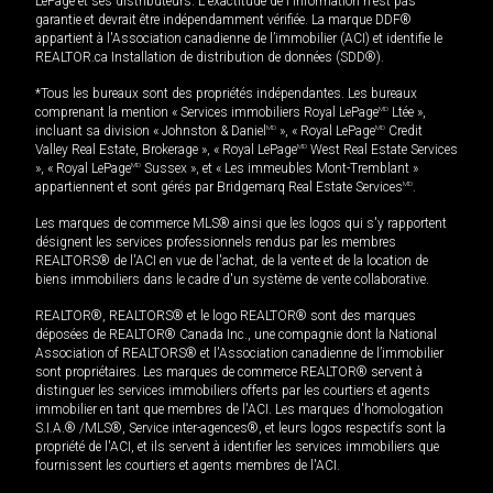
LePage et ses distributeurs. L'exactitude de l'information n'est pas
garantie et devrait être indépendamment vérifiée. La marque DDF®
appartient à l'Association canadienne de l’immobilier (ACI) et identifie le
REALTOR.ca Installation de distribution de données (SDD®).
*Tous les bureaux sont des propriétés indépendantes. Les bureaux
comprenant la mention « Services immobiliers Royal LePage
MD
Ltée »,
incluant sa division « Johnston & Daniel
MD
», « Royal LePage
MD
Credit
Valley Real Estate, Brokerage », « Royal LePage
MD
West Real Estate Services
», « Royal LePage
MD
Sussex », et « Les immeubles Mont-Tremblant »
appartiennent et sont gérés par Bridgemarq Real Estate Services
MD
.
Les marques de commerce MLS® ainsi que les logos qui s'y rapportent
désignent les services professionnels rendus par les membres
REALTORS® de l'ACI en vue de l'achat, de la vente et de la location de
biens immobiliers dans le cadre d'un système de vente collaborative.
REALTOR®, REALTORS® et le logo REALTOR® sont des marques
déposées de REALTOR® Canada Inc., une compagnie dont la National
Association of REALTORS® et l'Association canadienne de l’immobilier
sont propriétaires. Les marques de commerce REALTOR® servent à
distinguer les services immobiliers offerts par les courtiers et agents
immobilier en tant que membres de l'ACI. Les marques d'homologation
S.I.A.® /MLS®, Service inter-agences®, et leurs logos respectifs sont la
propriété de l'ACI, et ils servent à identifier les services immobiliers que
fournissent les courtiers et agents membres de l'ACI.