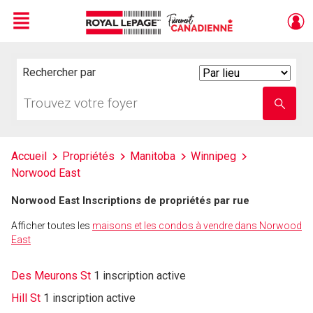
Menu
Live
En Direct
Rechercher par
Search
By
Trouvez
Entrez
votre
le
foyer
nom
de
l'école
Accueil
Propriétés
Manitoba
Winnipeg
Norwood East
Norwood East Inscriptions de propriétés par rue
Afficher toutes les
maisons et les condos à vendre dans Norwood
East
Des Meurons St
1 inscription active
Hill St
1 inscription active