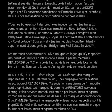
LePage et ses distributeurs. L'exactitude de l'information n'est pas
garantie et devrait être indépendamment vérifiée. La marque DDF®
appartient à l'Association canadienne de l’immobilier (ACI) et identifie le
REALTOR.ca Installation de distribution de données (SDD®).
*Tous les bureaux sont des propriétés indépendantes. Les bureaux
comprenant la mention « Services immobiliers Royal LePage
MD
Ltée »,
incluant sa division « Johnston & Daniel
MD
», « Royal LePage
MD
Credit
Valley Real Estate, Brokerage », « Royal LePage
MD
West Real Estate Services
», « Royal LePage
MD
Sussex », et « Les immeubles Mont-Tremblant »
appartiennent et sont gérés par Bridgemarq Real Estate Services
MD
.
Les marques de commerce MLS® ainsi que les logos qui s'y rapportent
désignent les services professionnels rendus par les membres
REALTORS® de l'ACI en vue de l'achat, de la vente et de la location de
biens immobiliers dans le cadre d'un système de vente collaborative.
REALTOR®, REALTORS® et le logo REALTOR® sont des marques
déposées de REALTOR® Canada Inc., une compagnie dont la National
Association of REALTORS® et l'Association canadienne de l’immobilier
sont propriétaires. Les marques de commerce REALTOR® servent à
distinguer les services immobiliers offerts par les courtiers et agents
immobilier en tant que membres de l'ACI. Les marques d'homologation
S.I.A.® /MLS®, Service inter-agences®, et leurs logos respectifs sont la
propriété de l'ACI, et ils servent à identifier les services immobiliers que
fournissent les courtiers et agents membres de l'ACI.