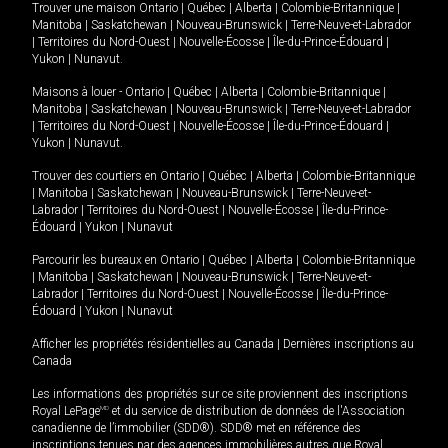
Trouver une maison
Ontario
|
Québec
|
Alberta
|
Colombie-Britannique
|
Manitoba
|
Saskatchewan
|
Nouveau-Brunswick
|
Terre-Neuve-et-Labrador
|
Territoires du Nord-Ouest
|
Nouvelle-Écosse
|
Île-du-Prince-Édouard
|
Yukon
|
Nunavut
.
Maisons à louer -
Ontario
|
Québec
|
Alberta
|
Colombie-Britannique
|
Manitoba
|
Saskatchewan
|
Nouveau-Brunswick
|
Terre-Neuve-et-Labrador
|
Territoires du Nord-Ouest
|
Nouvelle-Écosse
|
Île-du-Prince-Édouard
|
Yukon
|
Nunavut
.
Trouver des courtiers en
Ontario
|
Québec
|
Alberta
|
Colombie-Britannique
|
Manitoba
|
Saskatchewan
|
Nouveau-Brunswick
|
Terre-Neuve-et-
Labrador
|
Territoires du Nord-Ouest
|
Nouvelle-Écosse
|
Île-du-Prince-
Édouard
|
Yukon
|
Nunavut
Parcourir les bureaux en
Ontario
|
Québec
|
Alberta
|
Colombie-Britannique
|
Manitoba
|
Saskatchewan
|
Nouveau-Brunswick
|
Terre-Neuve-et-
Labrador
|
Territoires du Nord-Ouest
|
Nouvelle-Écosse
|
Île-du-Prince-
Édouard
|
Yukon
|
Nunavut
Afficher les propriétés résidentielles au Canada
|
Dernières inscriptions au
Canada
Les informations des propriétés sur ce site proviennent des inscriptions
Royal LePage
MD
et du service de distribution de données de l'Association
canadienne de l’immobilier (SDD®). SDD® met en référence des
inscriptions tenues par des agences immobilières autres que Royal