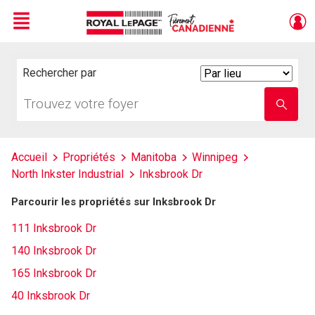
Menu
Live
En Direct
Rechercher par
Search
By
Trouvez
Entrez
votre
le
foyer
nom
de
l'école
Accueil
Propriétés
Manitoba
Winnipeg
North Inkster Industrial
Inksbrook Dr
Parcourir les propriétés sur Inksbrook Dr
111 Inksbrook Dr
140 Inksbrook Dr
165 Inksbrook Dr
40 Inksbrook Dr