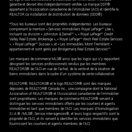
garantie et devrait être indépendamment vérifiée. La marque DDF®
appartient à l'Association canadienne de l’immobilier (ACI) et identifie le
REALTOR.ca Installation de distribution de données (SDD®).
*Tous les bureaux sont des propriétés indépendantes. Les bureaux
comprenant la mention « Services immobiliers Royal LePage
MD
Ltée »,
incluant sa division « Johnston & Daniel
MD
», « Royal LePage
MD
Credit
Valley Real Estate, Brokerage », « Royal LePage
MD
West Real Estate Services
», « Royal LePage
MD
Sussex », et « Les immeubles Mont-Tremblant »
appartiennent et sont gérés par Bridgemarq Real Estate Services
MD
.
Les marques de commerce MLS® ainsi que les logos qui s'y rapportent
désignent les services professionnels rendus par les membres
REALTORS® de l'ACI en vue de l'achat, de la vente et de la location de
biens immobiliers dans le cadre d'un système de vente collaborative.
REALTOR®, REALTORS® et le logo REALTOR® sont des marques
déposées de REALTOR® Canada Inc., une compagnie dont la National
Association of REALTORS® et l'Association canadienne de l’immobilier
sont propriétaires. Les marques de commerce REALTOR® servent à
distinguer les services immobiliers offerts par les courtiers et agents
immobilier en tant que membres de l'ACI. Les marques d'homologation
S.I.A.® /MLS®, Service inter-agences®, et leurs logos respectifs sont la
propriété de l'ACI, et ils servent à identifier les services immobiliers que
fournissent les courtiers et agents membres de l'ACI.