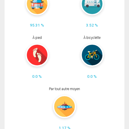
95.31 %
3.52 %
À pied
À bicyclette
0.0 %
0.0 %
Par tout autre moyen
1.17 %