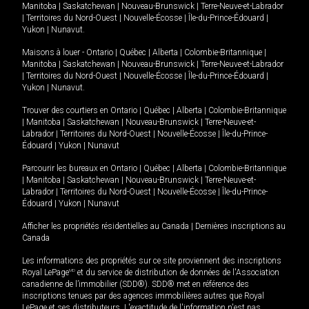
Manitoba
|
Saskatchewan
|
Nouveau-Brunswick
|
Terre-Neuve-et-Labrador
|
Territoires du Nord-Ouest
|
Nouvelle-Écosse
|
Île-du-Prince-Édouard
|
Yukon
|
Nunavut
.
Maisons à louer -
Ontario
|
Québec
|
Alberta
|
Colombie-Britannique
|
Manitoba
|
Saskatchewan
|
Nouveau-Brunswick
|
Terre-Neuve-et-Labrador
|
Territoires du Nord-Ouest
|
Nouvelle-Écosse
|
Île-du-Prince-Édouard
|
Yukon
|
Nunavut
.
Trouver des courtiers en
Ontario
|
Québec
|
Alberta
|
Colombie-Britannique
|
Manitoba
|
Saskatchewan
|
Nouveau-Brunswick
|
Terre-Neuve-et-
Labrador
|
Territoires du Nord-Ouest
|
Nouvelle-Écosse
|
Île-du-Prince-
Édouard
|
Yukon
|
Nunavut
Parcourir les bureaux en
Ontario
|
Québec
|
Alberta
|
Colombie-Britannique
|
Manitoba
|
Saskatchewan
|
Nouveau-Brunswick
|
Terre-Neuve-et-
Labrador
|
Territoires du Nord-Ouest
|
Nouvelle-Écosse
|
Île-du-Prince-
Édouard
|
Yukon
|
Nunavut
Afficher les propriétés résidentielles au Canada
|
Dernières inscriptions au
Canada
Les informations des propriétés sur ce site proviennent des inscriptions
Royal LePage
MD
et du service de distribution de données de l'Association
canadienne de l’immobilier (SDD®). SDD® met en référence des
inscriptions tenues par des agences immobilières autres que Royal
LePage et ses distributeurs. L'exactitude de l'information n'est pas