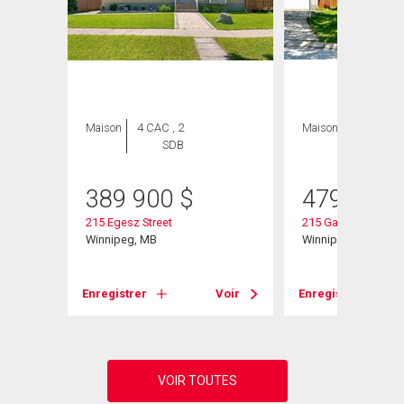
Maison
4 CAC , 2
Maison
4 CAC , 3
SDB
SDB
389 900
$
479 900
215 Egesz Street
215 Garton Ave
Winnipeg, MB
Winnipeg, MB
Voir
Enregistrer
Voir
Enregistrer