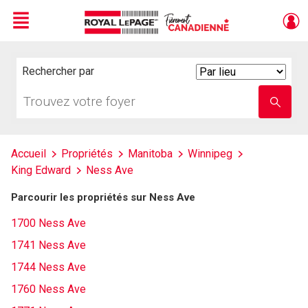
Menu
Live
En Direct
Rechercher par
Search
By
Trouvez
Entrez
votre
le
foyer
nom
de
l'école
Accueil
Propriétés
Manitoba
Winnipeg
King Edward
Ness Ave
Parcourir les propriétés sur Ness Ave
1700 Ness Ave
1741 Ness Ave
1744 Ness Ave
1760 Ness Ave