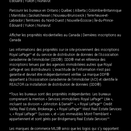
Édouard
|
Yukon
|
Nunavut
Parcourir les bureaux en
Ontario
|
Québec
|
Alberta
|
Colombie-Britannique
|
Manitoba
|
Saskatchewan
|
Nouveau-Brunswick
|
Terre-Neuve-et-
Labrador
|
Territoires du Nord-Ouest
|
Nouvelle-Écosse
|
Île-du-Prince-
Édouard
|
Yukon
|
Nunavut
Afficher les propriétés résidentielles au Canada
|
Dernières inscriptions au
Canada
Les informations des propriétés sur ce site proviennent des inscriptions
Royal LePage
MD
et du service de distribution de données de l'Association
canadienne de l’immobilier (SDD®). SDD® met en référence des
inscriptions tenues par des agences immobilières autres que Royal
LePage et ses distributeurs. L'exactitude de l'information n'est pas
garantie et devrait être indépendamment vérifiée. La marque DDF®
appartient à l'Association canadienne de l’immobilier (ACI) et identifie le
REALTOR.ca Installation de distribution de données (SDD®).
*Tous les bureaux sont des propriétés indépendantes. Les bureaux
comprenant la mention « Services immobiliers Royal LePage
MD
Ltée »,
incluant sa division « Johnston & Daniel
MD
», « Royal LePage
MD
Credit
Valley Real Estate, Brokerage », « Royal LePage
MD
West Real Estate Services
», « Royal LePage
MD
Sussex », et « Les immeubles Mont-Tremblant »
appartiennent et sont gérés par Bridgemarq Real Estate Services
MD
.
Les marques de commerce MLS® ainsi que les logos qui s'y rapportent