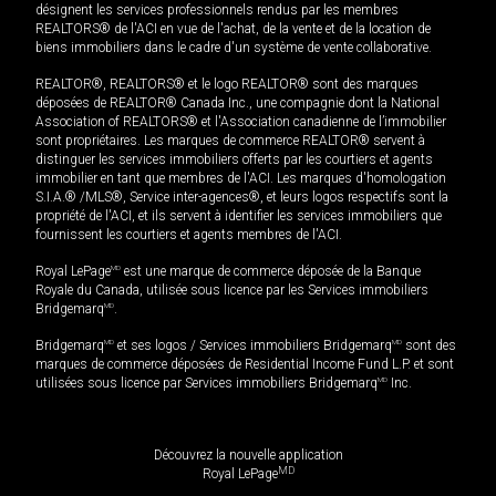
désignent les services professionnels rendus par les membres
REALTORS® de l'ACI en vue de l'achat, de la vente et de la location de
biens immobiliers dans le cadre d'un système de vente collaborative.
REALTOR®, REALTORS® et le logo REALTOR® sont des marques
déposées de REALTOR® Canada Inc., une compagnie dont la National
Association of REALTORS® et l'Association canadienne de l’immobilier
sont propriétaires. Les marques de commerce REALTOR® servent à
distinguer les services immobiliers offerts par les courtiers et agents
immobilier en tant que membres de l'ACI. Les marques d'homologation
S.I.A.® /MLS®, Service inter-agences®, et leurs logos respectifs sont la
propriété de l'ACI, et ils servent à identifier les services immobiliers que
fournissent les courtiers et agents membres de l'ACI.
Royal LePage
MD
est une marque de commerce déposée de la Banque
Royale du Canada, utilisée sous licence par les Services immobiliers
Bridgemarq
MD
.
Bridgemarq
MD
et ses logos / Services immobiliers Bridgemarq
MD
sont des
marques de commerce déposées de Residential Income Fund L.P. et sont
utilisées sous licence par Services immobiliers Bridgemarq
MD
Inc.
Découvrez la nouvelle application
MD
Royal LePage