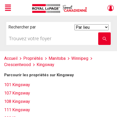
Menu
Live
En Direct
Rechercher par
Search
By
Trouvez
Entrez
votre
le
foyer
nom
de
l'école
Accueil
Propriétés
Manitoba
Winnipeg
Crescentwood
Kingsway
Parcourir les propriétés sur Kingsway
101 Kingsway
107 Kingsway
108 Kingsway
111 Kingsway