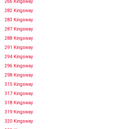
266 Kingsway
282 Kingsway
283 Kingsway
287 Kingsway
288 Kingsway
291 Kingsway
294 Kingsway
296 Kingsway
298 Kingsway
315 Kingsway
317 Kingsway
318 Kingsway
319 Kingsway
320 Kingsway