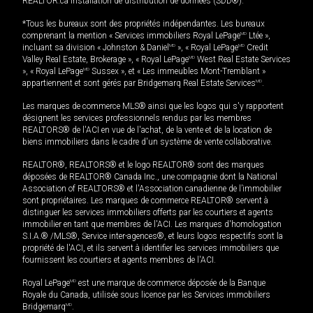
REALTOR.ca Installation de distribution de données (SDD®).
*Tous les bureaux sont des propriétés indépendantes. Les bureaux
comprenant la mention « Services immobiliers Royal LePage
MD
Ltée »,
incluant sa division « Johnston & Daniel
MD
», « Royal LePage
MD
Credit
Valley Real Estate, Brokerage », « Royal LePage
MD
West Real Estate Services
», « Royal LePage
MD
Sussex », et « Les immeubles Mont-Tremblant »
appartiennent et sont gérés par Bridgemarq Real Estate Services
MD
.
Les marques de commerce MLS® ainsi que les logos qui s'y rapportent
désignent les services professionnels rendus par les membres
REALTORS® de l'ACI en vue de l'achat, de la vente et de la location de
biens immobiliers dans le cadre d'un système de vente collaborative.
REALTOR®, REALTORS® et le logo REALTOR® sont des marques
déposées de REALTOR® Canada Inc., une compagnie dont la National
Association of REALTORS® et l'Association canadienne de l’immobilier
sont propriétaires. Les marques de commerce REALTOR® servent à
distinguer les services immobiliers offerts par les courtiers et agents
immobilier en tant que membres de l'ACI. Les marques d'homologation
S.I.A.® /MLS®, Service inter-agences®, et leurs logos respectifs sont la
propriété de l'ACI, et ils servent à identifier les services immobiliers que
fournissent les courtiers et agents membres de l'ACI.
Royal LePage
MD
est une marque de commerce déposée de la Banque
Royale du Canada, utilisée sous licence par les Services immobiliers
Bridgemarq
MD
.