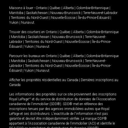
Maisons à louer -
Ontario
|
Québec
|
Alberta
|
Colombie-Britannique
|
Manitoba
|
Saskatchewan
|
Nouveau-Brunswick
|
Terre-Neuve-et-Labrador
|
Territoires du Nord-Ouest
|
Nouvelle-Écosse
|
Île-du-Prince-Édouard
|
Yukon
|
Nunavut
.
Trouver des courtiers en
Ontario
|
Québec
|
Alberta
|
Colombie-Britannique
|
Manitoba
|
Saskatchewan
|
Nouveau-Brunswick
|
Terre-Neuve-et-
Labrador
|
Territoires du Nord-Ouest
|
Nouvelle-Écosse
|
Île-du-Prince-
Édouard
|
Yukon
|
Nunavut
Parcourir les bureaux en
Ontario
|
Québec
|
Alberta
|
Colombie-Britannique
|
Manitoba
|
Saskatchewan
|
Nouveau-Brunswick
|
Terre-Neuve-et-
Labrador
|
Territoires du Nord-Ouest
|
Nouvelle-Écosse
|
Île-du-Prince-
Édouard
|
Yukon
|
Nunavut
Afficher les propriétés résidentielles au Canada
|
Dernières inscriptions au
Canada
Les informations des propriétés sur ce site proviennent des inscriptions
Royal LePage
MD
et du service de distribution de données de l'Association
canadienne de l’immobilier (SDD®). SDD® met en référence des
inscriptions tenues par des agences immobilières autres que Royal
LePage et ses distributeurs. L'exactitude de l'information n'est pas
garantie et devrait être indépendamment vérifiée. La marque DDF®
appartient à l'Association canadienne de l’immobilier (ACI) et identifie le