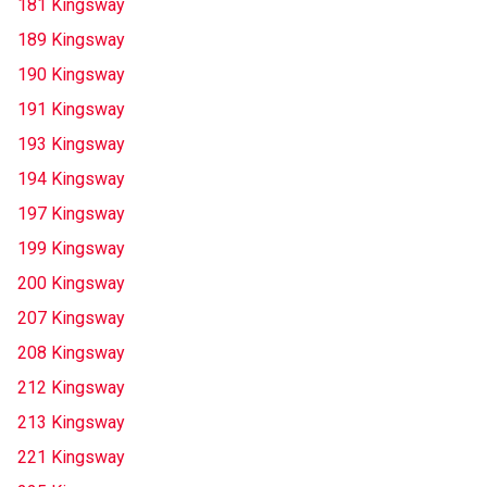
181 Kingsway
189 Kingsway
190 Kingsway
191 Kingsway
193 Kingsway
194 Kingsway
197 Kingsway
199 Kingsway
200 Kingsway
207 Kingsway
208 Kingsway
212 Kingsway
213 Kingsway
221 Kingsway