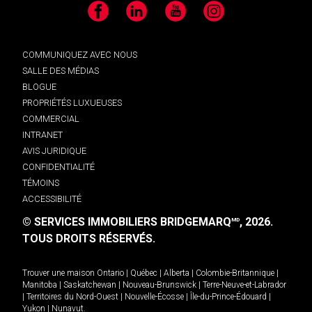
Facebook
LinkedIn
YouTube
Instagram
COMMUNIQUEZ AVEC NOUS
SALLE DES MÉDIAS
BLOGUE
PROPRIÉTÉS LUXUEUSES
COMMERCIAL
INTRANET
AVIS JURIDIQUE
CONFIDENTIALITÉ
TÉMOINS
ACCESSIBILITÉ
© SERVICES IMMOBILIERS BRIDGEMARQ
, 2026.
MD
TOUS DROITS RÉSERVÉS.
Trouver une maison
Ontario
|
Québec
|
Alberta
|
Colombie-Britannique
|
Manitoba
|
Saskatchewan
|
Nouveau-Brunswick
|
Terre-Neuve-et-Labrador
|
Territoires du Nord-Ouest
|
Nouvelle-Écosse
|
Île-du-Prince-Édouard
|
Yukon
|
Nunavut
.