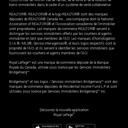
biens immobiliers dans le cadre d'un système de vente collaborative.
REALTOR®, REALTORS® et le logo REALTOR® sont des marques
déposées de REALTOR® Canada Inc., une compagnie dont la National
Association of REALTORS® et l'Association canadienne de l’immobilier
sont propriétaires. Les marques de commerce REALTOR® servent à
distinguer les services immobiliers offerts par les courtiers et agents
immobilier en tant que membres de l'ACI. Les marques d'homologation
S.I.A.® /MLS®, Service inter-agences®, et leurs logos respectifs sont la
propriété de l'ACI, et ils servent à identifier les services immobiliers que
fournissent les courtiers et agents membres de l'ACI.
Royal LePage
MD
est une marque de commerce déposée de la Banque
Royale du Canada, utilisée sous licence par les Services immobiliers
Bridgemarq
MD
.
Bridgemarq
MD
et ses logos / Services immobiliers Bridgemarq
MD
sont des
marques de commerce déposées de Residential Income Fund L.P. et sont
utilisées sous licence par Services immobiliers Bridgemarq
MD
Inc.
Découvrez la nouvelle application
MD
Royal LePage