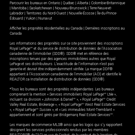
Parcourir les bureaux en
Ontario
|
Québec
|
Alberta
|
Colombie-Britannique
|
Manitoba
|
Saskatchewan
|
Nouveau-Brunswick
|
Terre-Neuve-et-
Labrador
|
Territoires du Nord-Ouest
|
Nouvelle-Écosse
|
Île-du-Prince-
Édouard
|
Yukon
|
Nunavut
Afficher les propriétés résidentielles au Canada
|
Dernières inscriptions au
Canada
Les informations des propriétés sur ce site proviennent des inscriptions
Royal LePage
MD
et du service de distribution de données de l'Association
canadienne de l’immobilier (SDD®). SDD® met en référence des
inscriptions tenues par des agences immobilières autres que Royal
LePage et ses distributeurs. L'exactitude de l'information n'est pas
garantie et devrait être indépendamment vérifiée. La marque DDF®
appartient à l'Association canadienne de l’immobilier (ACI) et identifie le
REALTOR.ca Installation de distribution de données (SDD®).
*Tous les bureaux sont des propriétés indépendantes. Les bureaux
comprenant la mention « Services immobiliers Royal LePage
MD
Ltée »,
incluant sa division « Johnston & Daniel
MD
», « Royal LePage
MD
Credit
Valley Real Estate, Brokerage », « Royal LePage
MD
West Real Estate Services
», « Royal LePage
MD
Sussex », et « Les immeubles Mont-Tremblant »
appartiennent et sont gérés par Bridgemarq Real Estate Services
MD
.
Les marques de commerce MLS® ainsi que les logos qui s'y rapportent
désignent les services professionnels rendus par les membres
REALTORS® de l'ACI en vue de l'achat, de la vente et de la location de