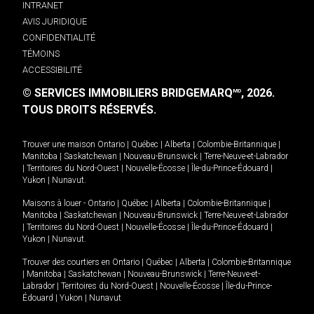
INTRANET
AVIS JURIDIQUE
CONFIDENTIALITÉ
TÉMOINS
ACCESSIBILITÉ
© SERVICES IMMOBILIERS BRIDGEMARQ
, 2026.
MD
TOUS DROITS RÉSERVÉS.
Trouver une maison
Ontario
|
Québec
|
Alberta
|
Colombie-Britannique
|
Manitoba
|
Saskatchewan
|
Nouveau-Brunswick
|
Terre-Neuve-et-Labrador
|
Territoires du Nord-Ouest
|
Nouvelle-Écosse
|
Île-du-Prince-Édouard
|
Yukon
|
Nunavut
.
Maisons à louer -
Ontario
|
Québec
|
Alberta
|
Colombie-Britannique
|
Manitoba
|
Saskatchewan
|
Nouveau-Brunswick
|
Terre-Neuve-et-Labrador
|
Territoires du Nord-Ouest
|
Nouvelle-Écosse
|
Île-du-Prince-Édouard
|
Yukon
|
Nunavut
.
Trouver des courtiers en
Ontario
|
Québec
|
Alberta
|
Colombie-Britannique
|
Manitoba
|
Saskatchewan
|
Nouveau-Brunswick
|
Terre-Neuve-et-
Labrador
|
Territoires du Nord-Ouest
|
Nouvelle-Écosse
|
Île-du-Prince-
Édouard
|
Yukon
|
Nunavut