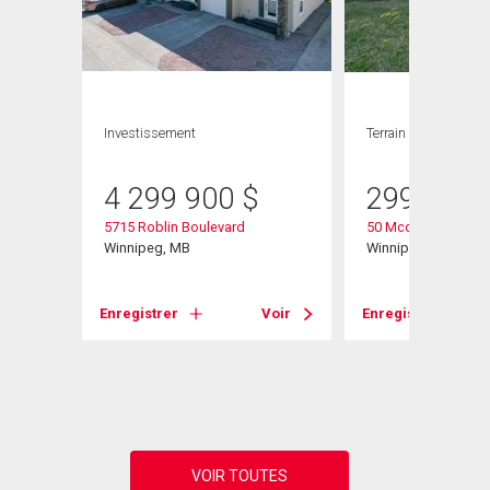
GE
Investissement
Terrain
4 299 900
$
299 900
5715 Roblin Boulevard
50 Mccallum Cresc
Winnipeg, MB
Winnipeg, MB
Enregistrer
Voir
Enregistrer
Voir