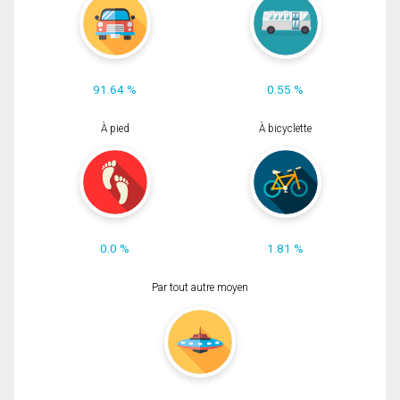
91.64 %
0.55 %
À pied
À bicyclette
0.0 %
1.81 %
Par tout autre moyen