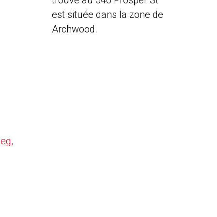
trouve au 546 Prosper St
est située dans la zone de
Archwood.
peg,