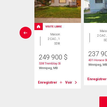
VISITE LIBRE
errain
Mais
Maison
2 CAC ,
2 CAC , 1
S
9 900
$
SDB
re Dame St
237 9
249 900
$
eg, MB
431 Horace S
538 Tremblay St
Winnipeg, M
Winnipeg, MB
strer
Voir
Enregistrer
Enregistrer
Voir