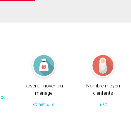
Revenu moyen du
Nombre moyen
ménage
d'enfants
/Cols
97 850.41 $
1.57