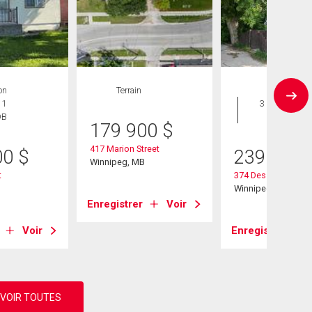
on
Terrain
Maison
 1
3 CAC , 2
DB
SDB
179 900
$
417 Marion Street
00
$
239 900
Winnipeg, MB
t
374 Des Meurons St
B
Winnipeg, MB
Enregistrer
Voir
Voir
Enregistrer