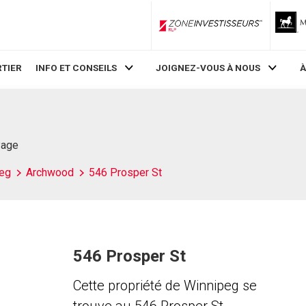
ZoneInvestisseurs RLP
TIER
INFO ET CONSEILS
JOIGNEZ-VOUS À NOUS
À
Page
eg
Archwood
546 Prosper St
546 Prosper St
Cette propriété de Winnipeg se