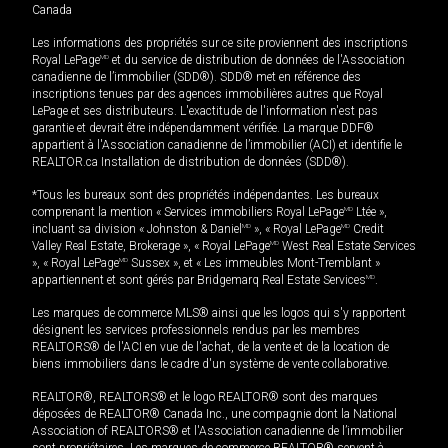
Canada
Les informations des propriétés sur ce site proviennent des inscriptions
Royal LePage
MD
et du service de distribution de données de l'Association
canadienne de l’immobilier (SDD®). SDD® met en référence des
inscriptions tenues par des agences immobilières autres que Royal
LePage et ses distributeurs. L'exactitude de l'information n'est pas
garantie et devrait être indépendamment vérifiée. La marque DDF®
appartient à l'Association canadienne de l’immobilier (ACI) et identifie le
REALTOR.ca Installation de distribution de données (SDD®).
*Tous les bureaux sont des propriétés indépendantes. Les bureaux
comprenant la mention « Services immobiliers Royal LePage
MD
Ltée »,
incluant sa division « Johnston & Daniel
MD
», « Royal LePage
MD
Credit
Valley Real Estate, Brokerage », « Royal LePage
MD
West Real Estate Services
», « Royal LePage
MD
Sussex », et « Les immeubles Mont-Tremblant »
appartiennent et sont gérés par Bridgemarq Real Estate Services
MD
.
Les marques de commerce MLS® ainsi que les logos qui s'y rapportent
désignent les services professionnels rendus par les membres
REALTORS® de l'ACI en vue de l'achat, de la vente et de la location de
biens immobiliers dans le cadre d'un système de vente collaborative.
REALTOR®, REALTORS® et le logo REALTOR® sont des marques
déposées de REALTOR® Canada Inc., une compagnie dont la National
Association of REALTORS® et l'Association canadienne de l’immobilier
sont propriétaires. Les marques de commerce REALTOR® servent à