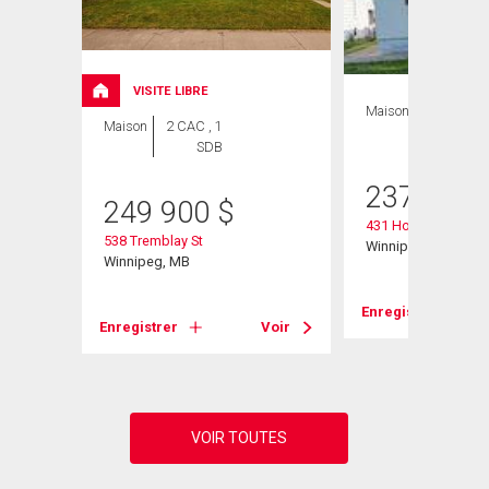
VISITE LIBRE
Maison
2 CAC , 1
Maison
2 CAC , 1
SDB
SDB
237 900
249 900
$
431 Horace St
538 Tremblay St
Winnipeg, MB
Winnipeg, MB
Voir
Enregistrer
Enregistrer
Voir