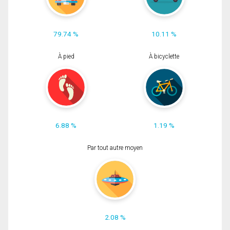
79.74 %
10.11 %
À pied
À bicyclette
6.88 %
1.19 %
Par tout autre moyen
2.08 %