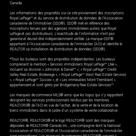
Canada
Les informations des propriétés sur ce site proviennent des inscriptions
Royal LePage
MD
et du service de distribution de données de l'Association
canadienne de l’immobilier (SDD®). SDD® met en référence des
inscriptions tenues par des agences immobilières autres que Royal
LePage et ses distributeurs. L'exactitude de l'information n'est pas
garantie et devrait être indépendamment vérifiée. La marque DDF®
appartient à l'Association canadienne de l’immobilier (ACI) et identifie le
REALTOR.ca Installation de distribution de données (SDD®).
*Tous les bureaux sont des propriétés indépendantes. Les bureaux
comprenant la mention « Services immobiliers Royal LePage
MD
Ltée »,
incluant sa division « Johnston & Daniel
MD
», « Royal LePage
MD
Credit
Valley Real Estate, Brokerage », « Royal LePage
MD
West Real Estate Services
», « Royal LePage
MD
Sussex », et « Les immeubles Mont-Tremblant »
appartiennent et sont gérés par Bridgemarq Real Estate Services
MD
.
Les marques de commerce MLS® ainsi que les logos qui s'y rapportent
désignent les services professionnels rendus par les membres
REALTORS® de l'ACI en vue de l'achat, de la vente et de la location de
biens immobiliers dans le cadre d'un système de vente collaborative.
REALTOR®, REALTORS® et le logo REALTOR® sont des marques
déposées de REALTOR® Canada Inc., une compagnie dont la National
Association of REALTORS® et l'Association canadienne de l’immobilier
sont propriétaires. Les marques de commerce REALTOR® servent à