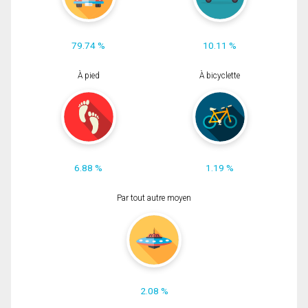
79.74 %
10.11 %
À pied
À bicyclette
6.88 %
1.19 %
Par tout autre moyen
2.08 %