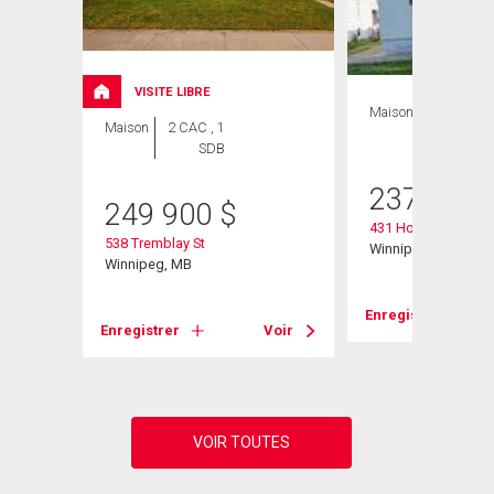
VISITE LIBRE
Maison
2 CAC , 1
Maison
2 CAC , 1
SDB
SDB
237 900
249 900
$
431 Horace St
538 Tremblay St
Winnipeg, MB
Winnipeg, MB
Voir
Enregistrer
Enregistrer
Voir