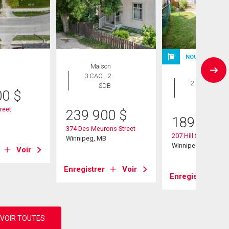
NOUVELLE INS
Maison
Maison
3 CAC , 2
2 CAC , 1
SDB
00
$
SDB
reet
239 900
$
189 900
B
374 Des Meurons Street
207 Hill Street
Winnipeg, MB
Winnipeg, MB
Voir
Enregistrer
Voir
Enregistrer