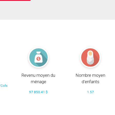
Revenu moyen du
Nombre moyen
ménage
d'enfants
/Cols
97 850.41 $
1.57