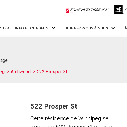
ZoneInvestisseurs RLP
TIER
INFO ET CONSEILS
JOIGNEZ-VOUS À NOUS
À
Page
eg
Archwood
522 Prosper St
522 Prosper St
Cette résidence de Winnipeg se