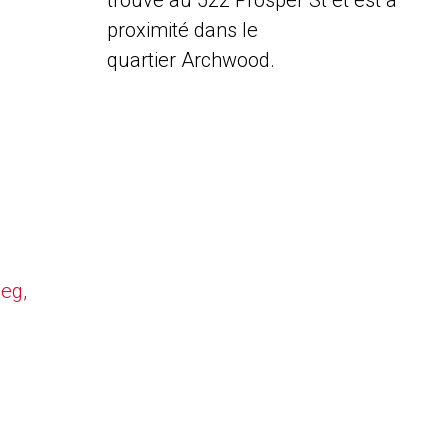
trouve au 522 Prosper St et est à
proximité dans le
quartier Archwood.
peg,