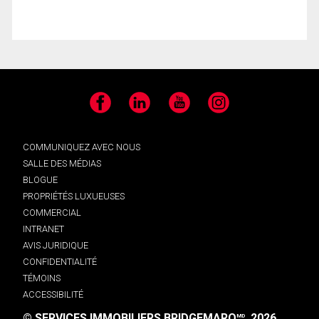
Facebook
LinkedIn
YouTube
Instagram
COMMUNIQUEZ AVEC NOUS
SALLE DES MÉDIAS
BLOGUE
PROPRIÉTÉS LUXUEUSES
COMMERCIAL
INTRANET
AVIS JURIDIQUE
CONFIDENTIALITÉ
TÉMOINS
ACCESSIBILITÉ
© SERVICES IMMOBILIERS BRIDGEMARQ
, 2026.
MD