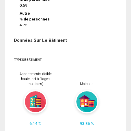
0.59
Autre
% de personnes
4.75
Données Sur Le Bâtiment
TYPE DE BÂTIMENT
Appartements (faible
hauteur et à étages
multiples)
Maisons
6.14 %
93.86 %