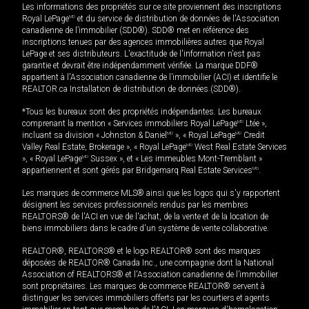
Les informations des propriétés sur ce site proviennent des inscriptions
Royal LePage
MD
et du service de distribution de données de l'Association
canadienne de l’immobilier (SDD®). SDD® met en référence des
inscriptions tenues par des agences immobilières autres que Royal
LePage et ses distributeurs. L'exactitude de l'information n'est pas
garantie et devrait être indépendamment vérifiée. La marque DDF®
appartient à l'Association canadienne de l’immobilier (ACI) et identifie le
REALTOR.ca Installation de distribution de données (SDD®).
*Tous les bureaux sont des propriétés indépendantes. Les bureaux
comprenant la mention « Services immobiliers Royal LePage
MD
Ltée »,
incluant sa division « Johnston & Daniel
MD
», « Royal LePage
MD
Credit
Valley Real Estate, Brokerage », « Royal LePage
MD
West Real Estate Services
», « Royal LePage
MD
Sussex », et « Les immeubles Mont-Tremblant »
appartiennent et sont gérés par Bridgemarq Real Estate Services
MD
.
Les marques de commerce MLS® ainsi que les logos qui s'y rapportent
désignent les services professionnels rendus par les membres
REALTORS® de l'ACI en vue de l'achat, de la vente et de la location de
biens immobiliers dans le cadre d'un système de vente collaborative.
REALTOR®, REALTORS® et le logo REALTOR® sont des marques
déposées de REALTOR® Canada Inc., une compagnie dont la National
Association of REALTORS® et l'Association canadienne de l’immobilier
sont propriétaires. Les marques de commerce REALTOR® servent à
distinguer les services immobiliers offerts par les courtiers et agents