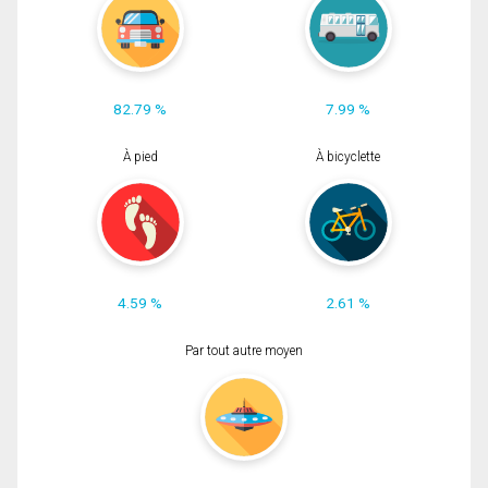
82.79 %
7.99 %
À pied
À bicyclette
4.59 %
2.61 %
Par tout autre moyen