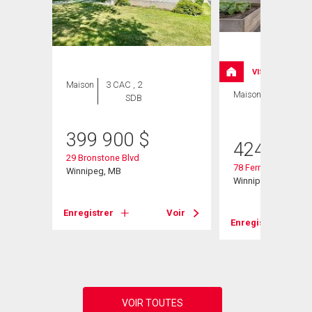
VISITE LIBRE
Maison
3 CAC , 2
Maison
2 CAC , 1
SDB
SDB
399 900
$
424 900
29 Bronstone Blvd
78 Fernwood Ave
Winnipeg, MB
Winnipeg, MB
Enregistrer
Voir
Enregistrer
Voir