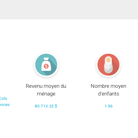
Revenu moyen du
Nombre moyen
ménage
d'enfants
Cols
rvices
85 713.23 $
1.96