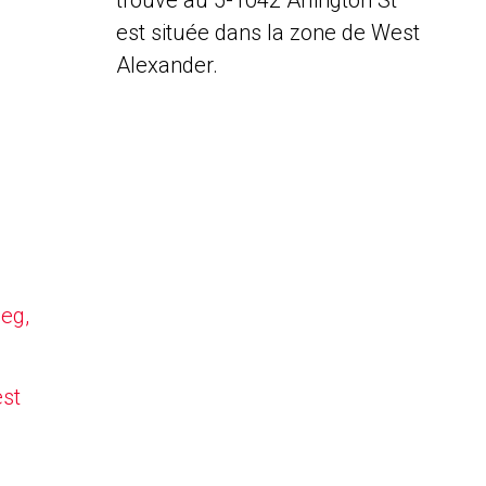
trouve au 5-1042 Arlington St
est située dans la zone de West
Alexander.
peg,
est