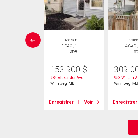
Maison
Maison
Mais
 CAC , 1
3 CAC , 1
4 CAC ,
SDB
SDB
S
9 500
$
153 900
$
309 0
ifton Street
982 Alexander Ave
953 William A
eg, MB
Winnipeg, MB
Winnipeg, M
strer
Voir
Enregistrer
Voir
Enregistrer