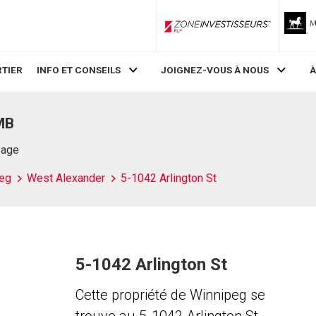
ZoneInvestisseurs RLP
TIER
INFO ET CONSEILS
JOIGNEZ-VOUS À NOUS
À
 MB
Page
eg
West Alexander
5-1042 Arlington St
5-1042 Arlington St
Cette propriété de Winnipeg se