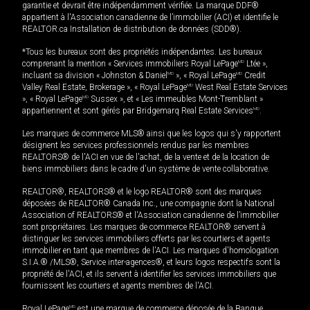
garantie et devrait être indépendamment vérifiée. La marque DDF®
appartient à l'Association canadienne de l’immobilier (ACI) et identifie le
REALTOR.ca Installation de distribution de données (SDD®).
*Tous les bureaux sont des propriétés indépendantes. Les bureaux
comprenant la mention « Services immobiliers Royal LePage
MD
Ltée »,
incluant sa division « Johnston & Daniel
MD
», « Royal LePage
MD
Credit
Valley Real Estate, Brokerage », « Royal LePage
MD
West Real Estate Services
», « Royal LePage
MD
Sussex », et « Les immeubles Mont-Tremblant »
appartiennent et sont gérés par Bridgemarq Real Estate Services
MD
.
Les marques de commerce MLS® ainsi que les logos qui s'y rapportent
désignent les services professionnels rendus par les membres
REALTORS® de l'ACI en vue de l'achat, de la vente et de la location de
biens immobiliers dans le cadre d'un système de vente collaborative.
REALTOR®, REALTORS® et le logo REALTOR® sont des marques
déposées de REALTOR® Canada Inc., une compagnie dont la National
Association of REALTORS® et l'Association canadienne de l’immobilier
sont propriétaires. Les marques de commerce REALTOR® servent à
distinguer les services immobiliers offerts par les courtiers et agents
immobilier en tant que membres de l'ACI. Les marques d'homologation
S.I.A.® /MLS®, Service inter-agences®, et leurs logos respectifs sont la
propriété de l'ACI, et ils servent à identifier les services immobiliers que
fournissent les courtiers et agents membres de l'ACI.
Royal LePage
MD
est une marque de commerce déposée de la Banque