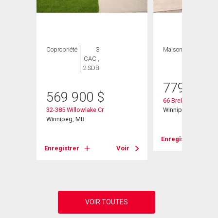
GE
Copropriété
3
Maison
5 CAC , 3
CAC ,
SDB
2 SDB
779 900
569 900
$
66 Breland Bay
32-385 Willowlake Cr
Winnipeg, MB
Winnipeg, MB
Enregistrer
Enregistrer
Voir
Voir