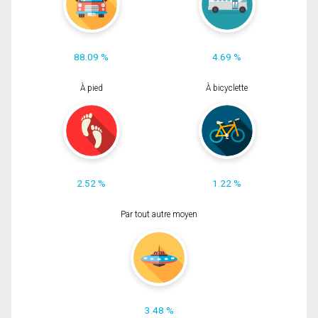
88.09 %
4.69 %
À pied
À bicyclette
2.52 %
1.22 %
Par tout autre moyen
3.48 %