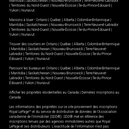
Manitoba
|
Saskatchewan
|
Nouveau-Brunswick
|
Terre-Neuve-et-Labrador
|
Territoires du Nord-Ouest
|
Nouvelle-Écosse
|
Île-du-Prince-Édouard
|
Yukon
|
Nunavut
.
Maisons à louer -
Ontario
|
Québec
|
Alberta
|
Colombie-Britannique
|
Manitoba
|
Saskatchewan
|
Nouveau-Brunswick
|
Terre-Neuve-et-Labrador
|
Territoires du Nord-Ouest
|
Nouvelle-Écosse
|
Île-du-Prince-Édouard
|
Yukon
|
Nunavut
.
Trouver des courtiers en
Ontario
|
Québec
|
Alberta
|
Colombie-Britannique
|
Manitoba
|
Saskatchewan
|
Nouveau-Brunswick
|
Terre-Neuve-et-
Labrador
|
Territoires du Nord-Ouest
|
Nouvelle-Écosse
|
Île-du-Prince-
Édouard
|
Yukon
|
Nunavut
Parcourir les bureaux en
Ontario
|
Québec
|
Alberta
|
Colombie-Britannique
|
Manitoba
|
Saskatchewan
|
Nouveau-Brunswick
|
Terre-Neuve-et-
Labrador
|
Territoires du Nord-Ouest
|
Nouvelle-Écosse
|
Île-du-Prince-
Édouard
|
Yukon
|
Nunavut
Afficher les propriétés résidentielles au Canada
|
Dernières inscriptions au
Canada
Les informations des propriétés sur ce site proviennent des inscriptions
Royal LePage
MD
et du service de distribution de données de l'Association
canadienne de l’immobilier (SDD®). SDD® met en référence des
inscriptions tenues par des agences immobilières autres que Royal
LePage et ses distributeurs. L'exactitude de l'information n'est pas